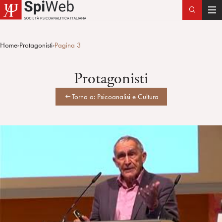
T
o
g
Home
Protagonisti
Pagina 3
>
>
g
l
Protagonisti
e
n
Torna a: Psicoanalisi e Cultura
a
v
i
g
a
t
i
o
n