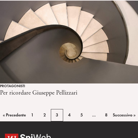
PROTAGONISTI
Per ricordare Giuseppe Pellizzari
« Precedente
1
2
3
4
5
…
8
Successivo »