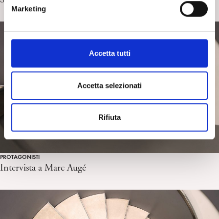
e
Marketing
d
e
l
c
Accetta tutti
o
n
s
Accetta selezionati
e
n
Rifiuta
s
o
PROTAGONISTI
Intervista a Marc Augé