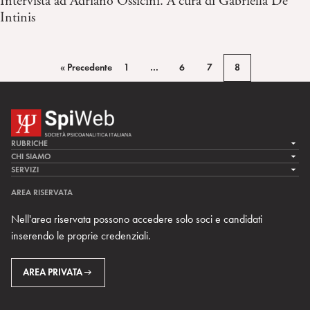
Intervista ad Adriano Ossicini. A cura di Gabriella De
Intinis
« Precedente
1
…
6
7
8
RUBRICHE
LA CURA
CHI SIAMO
LA SPI
SERVIZI
LA RICERCA
SPIPEDIA
TEAM DI SPIWEB
AREA RISERVATA
CULTURA E SOCIETÀ
CERCA UNO PSICOANALISTA
CONTATTI
Nell'area riservata possono accedere solo soci e candidati
MULTIMEDIA
ARCHIVIO STORICO
inserendo le proprie credenziali.
RIVISTE
AREA INTERNAZIONALE
CENTRI LOCALI DELLA SPI
PROSSIMI EVENTI
AREA PRIVATA