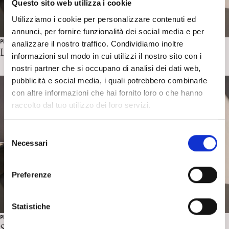
Questo sito web utilizza i cookie
Utilizziamo i cookie per personalizzare contenuti ed
annunci, per fornire funzionalità dei social media e per
PROTAGONISTI
analizzare il nostro traffico. Condividiamo inoltre
Liberi tutti
informazioni sul modo in cui utilizzi il nostro sito con i
nostri partner che si occupano di analisi dei dati web,
pubblicità e social media, i quali potrebbero combinarle
con altre informazioni che hai fornito loro o che hanno
raccolto dal tuo utilizzo dei loro servizi.
S
Necessari
e
l
e
Preferenze
z
i
o
Statistiche
PROTAGONISTI
n
Saramago, cantore dell’Attuale