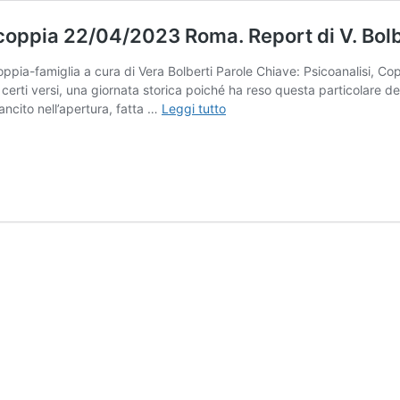
i coppia 22/04/2023 Roma. Report di V. Bolb
oppia-famiglia a cura di Vera Bolberti Parole Chiave: Psicoanalisi, C
 certi versi, una giornata storica poiché ha reso questa particolare dec
La
ancito nell’apertura, fatta …
Leggi tutto
clinica
psicoanalitica
famigliare
e
di
coppia
22/04/2023
Roma.
Report
di
V.
Bolberti