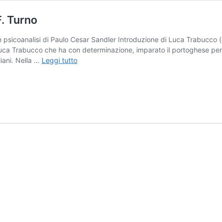
F. Turno
in psicoanalisi di Paulo Cesar Sandler Introduzione di Luca Trabucco
uca Trabucco che ha con determinazione, imparato il portoghese pe
“Fatti”
liani. Nella …
Leggi tutto
di
P.C.
Sandler.
Recensione
di M.F.
Turno