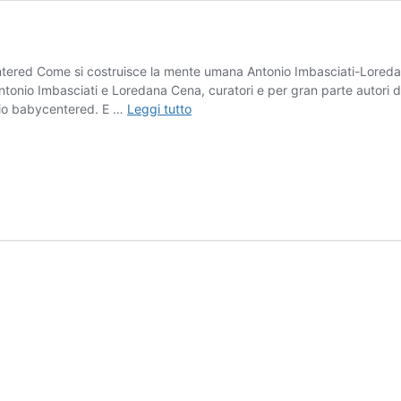
entered Come si costruisce la mente umana Antonio Imbasciati-Loreda
Antonio Imbasciati e Loredana Cena, curatori e per gran parte autori d
“Come
ccio babycentered. E …
Leggi tutto
si
costruisce
la
mente
umana”