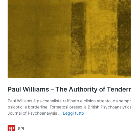
Paul Williams – The Authority of Tendern
Paul Williams è psicoanalista raffinato e clinico attento, da se
psicotici e borderline. Formatosi presso la British Psychoanalytical
Paul
Journal of Psychoanalysis …
Leggi tutto
Williams
–
SPI