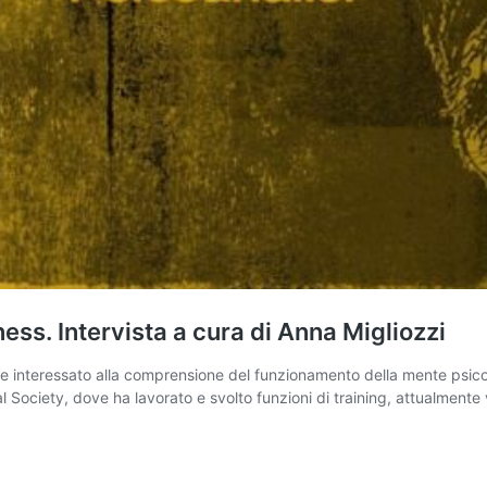
ess. Intervista a cura di Anna Migliozzi
mpre interessato alla comprensione del funzionamento della mente psic
 Society, dove ha lavorato e svolto funzioni di training, attualmente viv