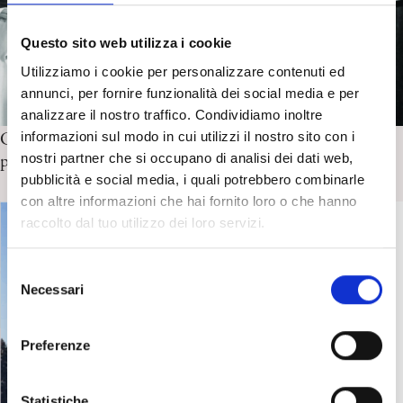
Questo sito web utilizza i cookie
Utilizziamo i cookie per personalizzare contenuti ed
annunci, per fornire funzionalità dei social media e per
analizzare il nostro traffico. Condividiamo inoltre
informazioni sul modo in cui utilizzi il nostro sito con i
CTP – Cinema e Psicoanalisi 2026 Tra il somatico e lo
nostri partner che si occupano di analisi dei dati web,
psichico: i (nuovi) teatri dell’isteria
pubblicità e social media, i quali potrebbero combinarle
con altre informazioni che hai fornito loro o che hanno
raccolto dal tuo utilizzo dei loro servizi.
S
Necessari
e
l
e
Preferenze
z
i
o
Statistiche