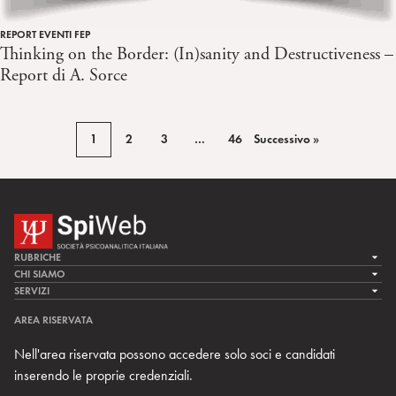
REPORT EVENTI FEP
Thinking on the Border: (In)sanity and Destructiveness –
Report di A. Sorce
1
2
3
…
46
Successivo »
RUBRICHE
LA CURA
CHI SIAMO
LA SPI
SERVIZI
LA RICERCA
SPIPEDIA
TEAM DI SPIWEB
AREA RISERVATA
CULTURA E SOCIETÀ
CERCA UNO PSICOANALISTA
CONTATTI
Nell'area riservata possono accedere solo soci e candidati
MULTIMEDIA
ARCHIVIO STORICO
inserendo le proprie credenziali.
RIVISTE
AREA INTERNAZIONALE