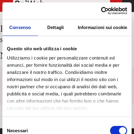
T
o
g
Risultati per:
archivio eventi centri
Consenso
Dettagli
Informazioni sui cookie
g
spi
l
e
Questo sito web utilizza i cookie
n
Nessun articolo trovato
Utilizziamo i cookie per personalizzare contenuti ed
a
annunci, per fornire funzionalità dei social media e per
v
analizzare il nostro traffico. Condividiamo inoltre
i
Keyword
Titolo
Categoria
Tag
informazioni sul modo in cui utilizzi il nostro sito con i
g
nostri partner che si occupano di analisi dei dati web,
a
pubblicità e social media, i quali potrebbero combinarle
t
con altre informazioni che hai fornito loro o che hanno
i
raccolto dal tuo utilizzo dei loro servizi.
o
n
S
Necessari
e