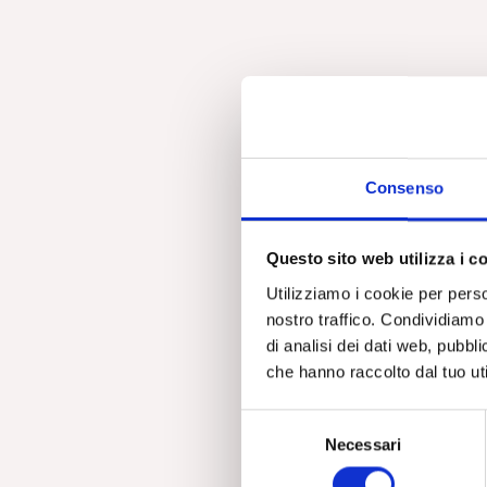
Consenso
Questo sito web utilizza i c
Utilizziamo i cookie per perso
nostro traffico. Condividiamo 
di analisi dei dati web, pubbl
che hanno raccolto dal tuo uti
S
Necessari
e
l