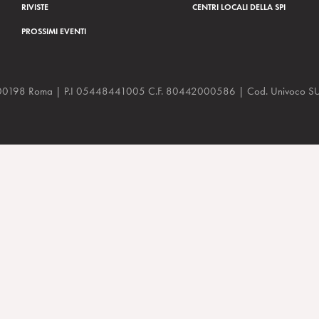
RIVISTE
CENTRI LOCALI DELLA SPI
PROSSIMI EVENTI
a, 48 00198 Roma | P.I 05448441005 C.F. 80442000586 | Cod. Univoco