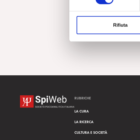
e
z
i
Rifiuta
o
n
e
d
e
l
c
o
n
s
RUBRICHE
e
n
LA CURA
s
LA RICERCA
o
CULTURA E SOCIETÀ