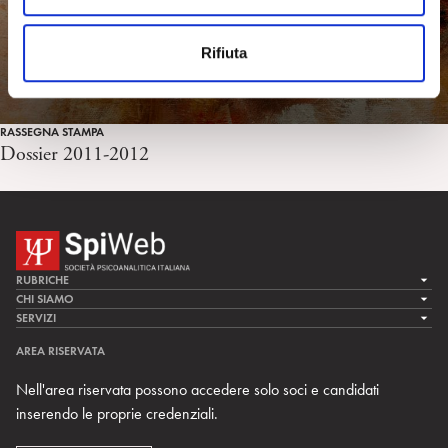
e
n
Rifiuta
s
o
RASSEGNA STAMPA
Dossier 2011-2012
RUBRICHE
LA CURA
CHI SIAMO
LA SPI
SERVIZI
LA RICERCA
SPIPEDIA
TEAM DI SPIWEB
AREA RISERVATA
CULTURA E SOCIETÀ
CERCA UNO PSICOANALISTA
CONTATTI
Nell'area riservata possono accedere solo soci e candidati
MULTIMEDIA
ARCHIVIO STORICO
inserendo le proprie credenziali.
RIVISTE
AREA INTERNAZIONALE
CENTRI LOCALI DELLA SPI