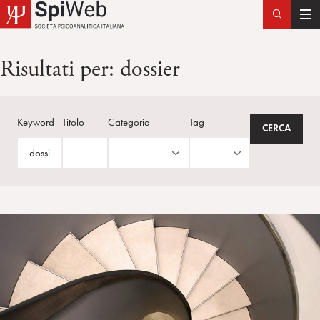
T
o
g
Risultati per:
dossier
g
l
e
Keyword
Titolo
Categoria
Tag
n
a
v
i
g
a
t
i
o
n