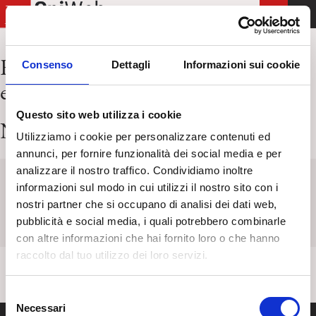
T
o
g
Risultati per:
elezioni comitato
Consenso
Dettagli
Informazioni sui cookie
g
esecutivo
l
e
Questo sito web utilizza i cookie
n
Nessun articolo trovato
Utilizziamo i cookie per personalizzare contenuti ed
a
annunci, per fornire funzionalità dei social media e per
v
analizzare il nostro traffico. Condividiamo inoltre
i
Keyword
Titolo
Categoria
Tag
informazioni sul modo in cui utilizzi il nostro sito con i
g
nostri partner che si occupano di analisi dei dati web,
a
pubblicità e social media, i quali potrebbero combinarle
t
con altre informazioni che hai fornito loro o che hanno
i
raccolto dal tuo utilizzo dei loro servizi.
o
n
S
Necessari
e