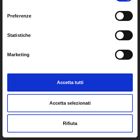
l
e
Preferenze
z
RUBRICHE
i
LA CURA
CHI SIAMO
LA SPI
SERVIZI
o
Statistiche
LA RICERCA
SPIPEDIA
n
TEAM DI SPIWEB
AREA RISERVATA
CULTURA E SOCIETÀ
e
CERCA UNO PSICOANALISTA
Marketing
CONTATTI
Nell'area riservata possono accedere solo soci e candidati
d
MULTIMEDIA
ARCHIVIO STORICO
inserendo le proprie credenziali.
e
RIVISTE
AREA INTERNAZIONALE
CENTRI LOCALI DELLA SPI
l
PROSSIMI EVENTI
c
AREA PRIVATA
Accetta tutti
o
n
s
2026 © SPI - Società Psicoanalitica Italiana | Via Panama, 48
Accetta selezionati
e
00198 Roma | P.I 05448441005 C.F. 80442000586 | Cod.
n
Univoco SUBM70N
Rifiuta
s
F
L
Y
I
o
a
i
o
n