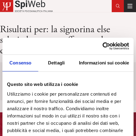
T
o
g
Risultati per:
la signorina else
g
schnitzler teatro off novembre
l
e
dicembre
n
a
Consenso
Dettagli
Informazioni sui cookie
v
Keyword
Titolo
Categoria
Tag
i
g
Questo sito web utilizza i cookie
a
Utilizziamo i cookie per personalizzare contenuti ed
t
annunci, per fornire funzionalità dei social media e per
i
analizzare il nostro traffico. Condividiamo inoltre
o
informazioni sul modo in cui utilizzi il nostro sito con i
n
nostri partner che si occupano di analisi dei dati web,
pubblicità e social media, i quali potrebbero combinarle