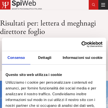
T
o
g
Risultati per:
lettera d meghnagi
g
direttore foglio
l
e
n
a
Keyword
Titolo
Categoria
Tag
v
Consenso
Dettagli
Informazioni sui cookie
i
g
a
Questo sito web utilizza i cookie
t
i
Utilizziamo i cookie per personalizzare contenuti ed
o
annunci, per fornire funzionalità dei social media e per
n
analizzare il nostro traffico. Condividiamo inoltre
informazioni sul modo in cui utilizzi il nostro sito con i
nostri partner che si occupano di analisi dei dati web,