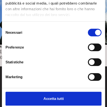
pubblicità e social media, i quali potrebbero combinarle
con altre informazioni che hai fornito loro o che hanno
raccolto dal tuo utilizzo dei loro servizi.
S
Necessari
e
l
e
RASSEGNA STAMPA
Preferenze
z
Lettera di D. Meghnagi al direttore di Il Foglio
i
05/09/2025
o
Statistiche
n
e
Marketing
d
e
RUBRICHE
l
LA CURA
CHI SIAMO
c
LA SPI
SERVIZI
Accetta tutti
LA RICERCA
SPIPEDIA
o
TEAM DI SPIWEB
AREA RISERVATA