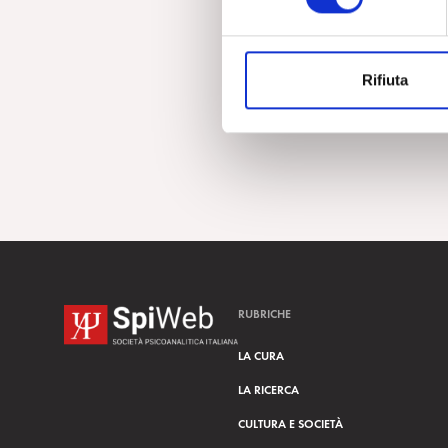
e
z
i
Rifiuta
o
n
e
d
e
l
c
o
n
s
RUBRICHE
e
n
LA CURA
s
LA RICERCA
o
CULTURA E SOCIETÀ