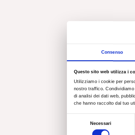
Consenso
Questo sito web utilizza i c
Utilizziamo i cookie per perso
nostro traffico. Condividiamo 
di analisi dei dati web, pubbl
che hanno raccolto dal tuo uti
S
Necessari
e
l