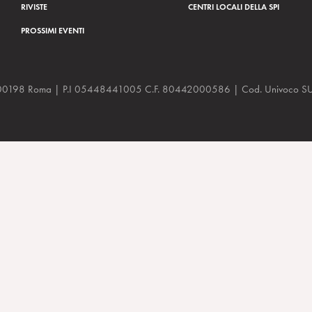
RIVISTE
CENTRI LOCALI DELLA SPI
PROSSIMI EVENTI
a, 48 00198 Roma | P.I 05448441005 C.F. 80442000586 | Cod. Univoco