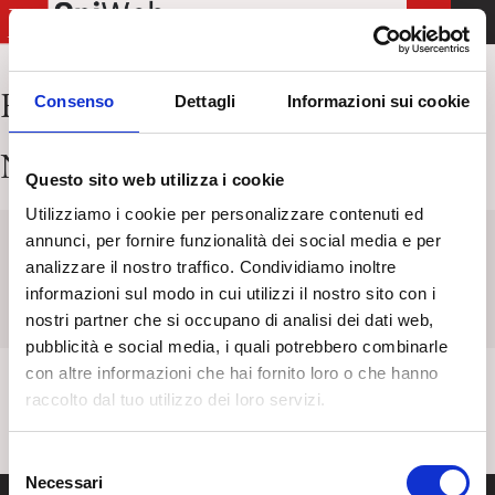
T
o
g
Risultati per:
varie sistemare
Consenso
Dettagli
Informazioni sui cookie
g
l
Nessun articolo trovato
e
Questo sito web utilizza i cookie
n
Utilizziamo i cookie per personalizzare contenuti ed
a
annunci, per fornire funzionalità dei social media e per
v
Keyword
Titolo
Categoria
Tag
analizzare il nostro traffico. Condividiamo inoltre
i
informazioni sul modo in cui utilizzi il nostro sito con i
g
nostri partner che si occupano di analisi dei dati web,
a
pubblicità e social media, i quali potrebbero combinarle
t
con altre informazioni che hai fornito loro o che hanno
i
raccolto dal tuo utilizzo dei loro servizi.
o
n
S
Necessari
e