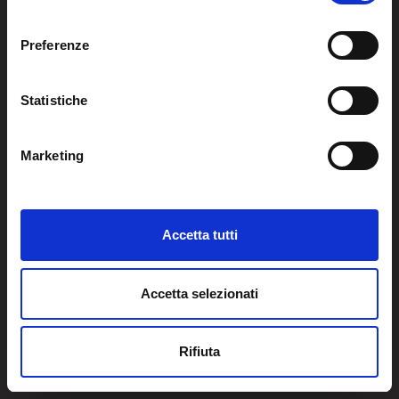
l
e
Preferenze
z
RUBRICHE
i
LA CURA
CHI SIAMO
LA SPI
SERVIZI
o
Statistiche
LA RICERCA
SPIPEDIA
n
TEAM DI SPIWEB
AREA RISERVATA
CULTURA E SOCIETÀ
e
CERCA UNO PSICOANALISTA
Marketing
CONTATTI
Nell'area riservata possono accedere solo soci e candidati
d
MULTIMEDIA
ARCHIVIO STORICO
inserendo le proprie credenziali.
e
RIVISTE
AREA INTERNAZIONALE
CENTRI LOCALI DELLA SPI
l
PROSSIMI EVENTI
c
AREA PRIVATA
Accetta tutti
o
n
s
2026 © SPI - Società Psicoanalitica Italiana | Via Panama, 48
Accetta selezionati
e
00198 Roma | P.I 05448441005 C.F. 80442000586 | Cod.
n
Univoco SUBM70N
Rifiuta
s
F
L
Y
I
o
a
i
o
n