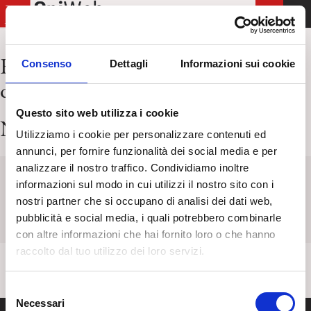
T
o
g
Risultati per:
verbali commissione
Consenso
Dettagli
Informazioni sui cookie
g
qualifica b a
l
e
Questo sito web utilizza i cookie
n
Nessun articolo trovato
Utilizziamo i cookie per personalizzare contenuti ed
a
annunci, per fornire funzionalità dei social media e per
v
analizzare il nostro traffico. Condividiamo inoltre
i
Keyword
Titolo
Categoria
Tag
informazioni sul modo in cui utilizzi il nostro sito con i
g
nostri partner che si occupano di analisi dei dati web,
a
pubblicità e social media, i quali potrebbero combinarle
t
con altre informazioni che hai fornito loro o che hanno
i
raccolto dal tuo utilizzo dei loro servizi.
o
n
S
Necessari
e