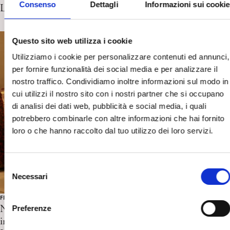
Consenso
Dettagli
Informazioni sui cookie
La psicoanalisi e i suoi confini
Questo sito web utilizza i cookie
Utilizziamo i cookie per personalizzare contenuti ed annunci,
per fornire funzionalità dei social media e per analizzare il
nostro traffico. Condividiamo inoltre informazioni sul modo in
cui utilizzi il nostro sito con i nostri partner che si occupano
di analisi dei dati web, pubblicità e social media, i quali
potrebbero combinarle con altre informazioni che hai fornito
loro o che hanno raccolto dal tuo utilizzo dei loro servizi.
S
Necessari
e
l
FRESCHI DI STAMPA
e
Neuroscienze e Teoria Psicoanalitica. Verso una teoria
Preferenze
z
integrata del funzionamento mentale, Cena Loredana ,
i