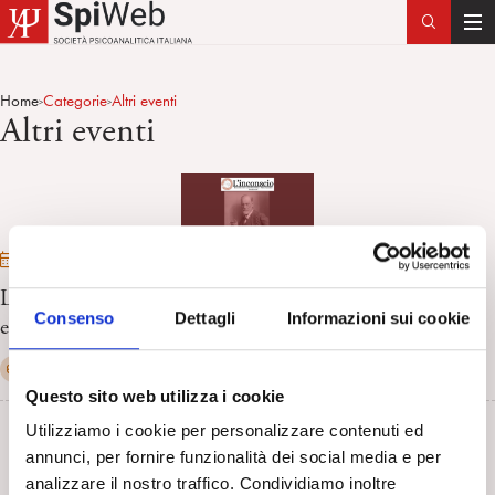
T
o
g
Home
Categorie
Altri eventi
>
>
g
Altri eventi
l
e
n
a
v
04/09/2026 - 06/09/2026
i
L’Inconscio. Scuola estiva di Psicoanalisi e Filosofia II
g
Consenso
Dettagli
Informazioni sui cookie
edizione. Cosenza, 4-6 settembre 2026
a
t
Altri eventi
Altro
ECM: No
In presenza
i
Questo sito web utilizza i cookie
o
n
Utilizziamo i cookie per personalizzare contenuti ed
annunci, per fornire funzionalità dei social media e per
analizzare il nostro traffico. Condividiamo inoltre