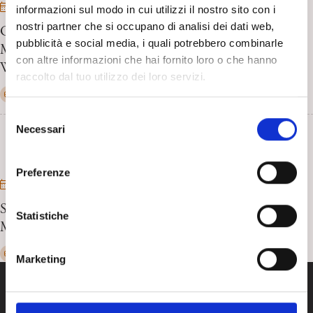
10/09/2026
informazioni sul modo in cui utilizzi il nostro sito con i
nostri partner che si occupano di analisi dei dati web,
Giornata mondiale per la prevenzione del suicidio.
pubblicità e social media, i quali potrebbero combinarle
Meravigliarsi del mondo: etica e linguaggio in
con altre informazioni che hai fornito loro o che hanno
Wittgenstein. Torino, 10/09/2026
raccolto dal tuo utilizzo dei loro servizi.
Altri eventi
Tutti
ECM: No
In presenza
S
Necessari
e
l
e
Preferenze
z
14/10/2026 - 17/10/2026
i
SÁNDOR FERENCZI 15th International Conference.
o
Statistiche
Madrid, October 14 to 17- 2026
n
e
Altri eventi
Tutti
ECM: Sì
Modalità mista
Marketing
d
e
l