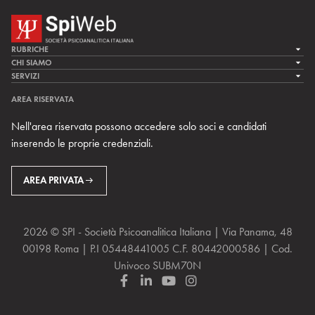
RUBRICHE
LA CURA
CHI SIAMO
LA SPI
SERVIZI
LA RICERCA
SPIPEDIA
TEAM DI SPIWEB
AREA RISERVATA
CULTURA E SOCIETÀ
CERCA UNO PSICOANALISTA
CONTATTI
Nell'area riservata possono accedere solo soci e candidati
MULTIMEDIA
ARCHIVIO STORICO
inserendo le proprie credenziali.
RIVISTE
AREA INTERNAZIONALE
CENTRI LOCALI DELLA SPI
PROSSIMI EVENTI
AREA PRIVATA
2026 © SPI - Società Psicoanalitica Italiana | Via Panama, 48
00198 Roma | P.I 05448441005 C.F. 80442000586 | Cod.
Univoco SUBM70N
F
L
Y
I
a
i
o
n