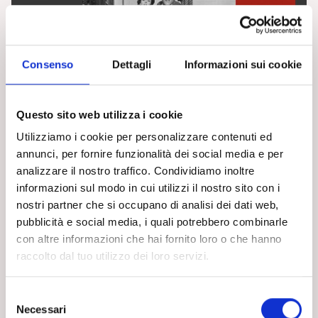
Consenso
Dettagli
Informazioni sui cookie
Cultura e Società
Questo sito web utilizza i cookie
RECENSIONI CINEMA
Utilizziamo i cookie per personalizzare contenuti ed
“L’invasione degli ultracorpi” di Don Siegel.
annunci, per fornire funzionalità dei social media e per
Recensione di Angelo Moroni
analizzare il nostro traffico. Condividiamo inoltre
informazioni sul modo in cui utilizzi il nostro sito con i
RECENSIONI CINEMA
nostri partner che si occupano di analisi dei dati web,
“Un tram che si chiama Desiderio” di E. Kazan.
pubblicità e social media, i quali potrebbero combinarle
Recensione di Ludovica Blandino
con altre informazioni che hai fornito loro o che hanno
Leggi articoli
raccolto dal tuo utilizzo dei loro servizi.
PSICOANALISI E CULTURA
S
Necessari
e