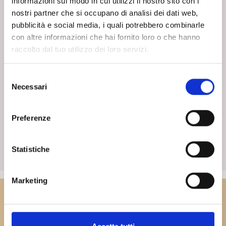
informazioni sul modo in cui utilizzi il nostro sito con i
nostri partner che si occupano di analisi dei dati web,
pubblicità e social media, i quali potrebbero combinarle
con altre informazioni che hai fornito loro o che hanno
raccolto dal tuo utilizzo dei loro servizi.
S
Necessari
e
PSICOANALISI E CINEMA
l
Mirella Montemurro (CAP)
e
Preferenze
z
mirellamontemurro@gmail.com
i
o
Statistiche
Norme editoriali
n
e
Marketing
d
e
l
c