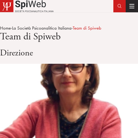
T
o
g
Home
La Società Psicoanalitica Italiana
Team di Spiweb
>
>
g
Team di Spiweb
l
e
Direzione
n
a
v
i
g
a
t
i
o
n