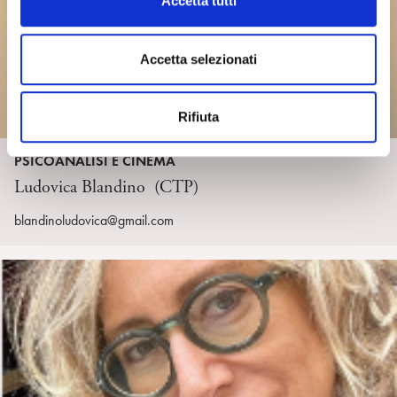
Accetta tutti
o
n
s
Accetta selezionati
e
n
Rifiuta
s
o
PSICOANALISI E CINEMA
Ludovica Blandino (CTP)
blandinoludovica@gmail.com