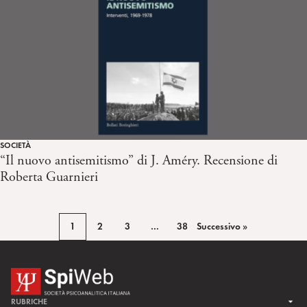
SOCIETÀ
“Il nuovo antisemitismo” di J. Améry. Recensione di
Roberta Guarnieri
1
2
3
…
38
Successivo »
RUBRICHE