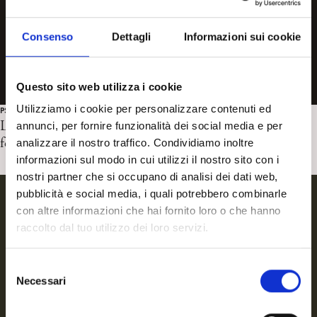
Consenso
Dettagli
Informazioni sui cookie
Questo sito web utilizza i cookie
Utilizziamo i cookie per personalizzare contenuti ed
PSICOANALISI E CULTURA
L’omotransfobia ha la memoria corta. L’oblio come
annunci, per fornire funzionalità dei social media e per
fenomeno di complicità psichica. Anna Cordioli
analizzare il nostro traffico. Condividiamo inoltre
informazioni sul modo in cui utilizzi il nostro sito con i
nostri partner che si occupano di analisi dei dati web,
pubblicità e social media, i quali potrebbero combinarle
con altre informazioni che hai fornito loro o che hanno
raccolto dal tuo utilizzo dei loro servizi.
S
Necessari
e
l