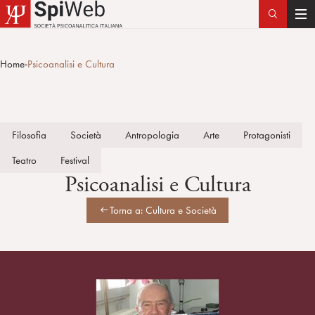
T
o
g
Home
Psicoanalisi e Cultura
>
g
l
e
n
Filosofia
Società
Antropologia
Arte
Protagonisti
a
v
Teatro
Festival
i
Psicoanalisi e Cultura
g
a
Torna a: Cultura e Società
t
i
o
n