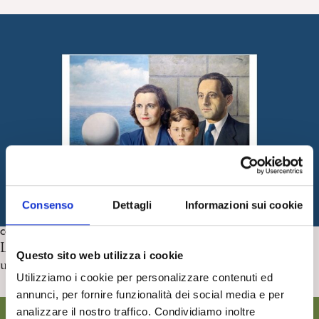
Consenso
Dettagli
Informazioni sui cookie
COPPIA E FAMIGLIA
La psicoanalisi della coppia e della famiglia. René Kaës,
Questo sito web utilizza i cookie
un pioniere. Di Anna Maria Nicolò
Utilizziamo i cookie per personalizzare contenuti ed
annunci, per fornire funzionalità dei social media e per
analizzare il nostro traffico. Condividiamo inoltre