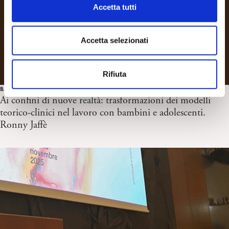
c
Accetta tutti
o
n
s
Accetta selezionati
e
n
Rifiuta
s
o
BAMBINI E ADOLESCENTI
Ai confini di nuove realtà: trasformazioni dei modelli
teorico-clinici nel lavoro con bambini e adolescenti.
Ronny Jaffè