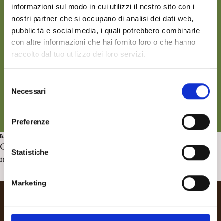
informazioni sul modo in cui utilizzi il nostro sito con i
nostri partner che si occupano di analisi dei dati web,
pubblicità e social media, i quali potrebbero combinarle
con altre informazioni che hai fornito loro o che hanno
raccolto dal tuo utilizzo dei loro servizi.
S
Necessari
e
l
e
Preferenze
z
BAMBINI E ADOLESCENTI
i
Corpo, genere e illusione: la ricerca di sentirsi reali
o
Statistiche
nell’esperienza trans in età evolutiva. Laura Accetti
n
e
Marketing
d
e
l