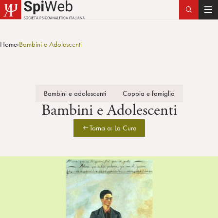
T
o
g
Home
Bambini e Adolescenti
>
g
l
e
n
Bambini e adolescenti
Coppia e famiglia
a
Bambini e Adolescenti
v
i
Torna a: La Cura
g
a
t
i
o
n