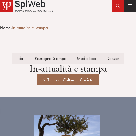
T
o
g
Home
In-attualità e stampa
>
g
l
e
n
Libri
Rassegna Stampa
Mediateca
Dossier
a
In-attualità e stampa
v
i
Torna a: Cultura e Società
g
a
t
i
o
n