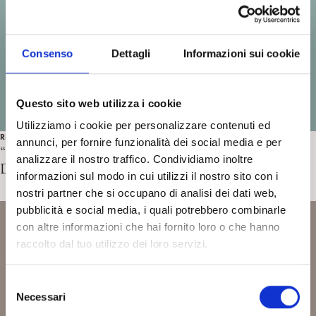
Consenso
Dettagli
Informazioni sui cookie
Questo sito web utilizza i cookie
Utilizziamo i cookie per personalizzare contenuti ed
RECENSIONI
annunci, per fornire funzionalità dei social media e per
“Il figlio dell’uomo” di J.B. Del Amo. Recensione di
analizzare il nostro traffico. Condividiamo inoltre
Daniela Federici
informazioni sul modo in cui utilizzi il nostro sito con i
nostri partner che si occupano di analisi dei dati web,
pubblicità e social media, i quali potrebbero combinarle
con altre informazioni che hai fornito loro o che hanno
raccolto dal tuo utilizzo dei loro servizi.
S
Necessari
e