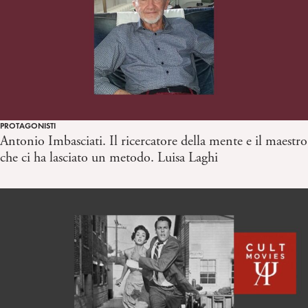
PROTAGONISTI
Antonio Imbasciati. Il ricercatore della mente e il maestro
che ci ha lasciato un metodo. Luisa Laghi