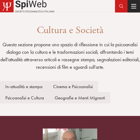
T
o
g
Cultura e Società
g
l
Questa sezione propone uno spazio di riflessione in cui la psicoanalisi
e
dialoga con la cultura e le trasformazioni sociali, affrontando i temi
n
dell’attualità attraverso articoli e rassegne stampa, segnalazioni editoriali,
a
recensioni di film e sguardi sull’arte.
v
i
g
In-attualità e stampa
Cinema e Psicoanalisi
a
Psicoanalisi e Cultura
Geografie e Menti Migranti
t
i
o
n