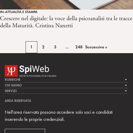
IN-ATTUALITÀ E STAMPA
Crescere nel digitale: la voce della psicoanalisi tra le tracce
della Maturità. Cristina Nanetti
1
2
3
…
248
Successivo »
RUBRICHE
LA CURA
CHI SIAMO
LA SPI
SERVIZI
LA RICERCA
SPIPEDIA
TEAM DI SPIWEB
AREA RISERVATA
CULTURA E SOCIETÀ
CERCA UNO PSICOANALISTA
CONTATTI
Nell'area riservata possono accedere solo soci e candidati
MULTIMEDIA
ARCHIVIO STORICO
inserendo le proprie credenziali.
RIVISTE
AREA INTERNAZIONALE
CENTRI LOCALI DELLA SPI
PROSSIMI EVENTI