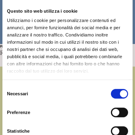
Questo sito web utilizza i cookie
Utilizziamo i cookie per personalizzare contenuti ed
annunci, per fornire funzionalità dei social media e per
analizzare il nostro traffico. Condividiamo inoltre
informazioni sul modo in cui utilizzi il nostro sito con i
PROTAGONISTI
nostri partner che si occupano di analisi dei dati web,
Roberto Speziale-Bagliacca di N. Cappelli
pubblicità e social media, i quali potrebbero combinarle
con altre informazioni che hai fornito loro o che hanno
raccolto dal tuo utilizzo dei loro servizi.
S
Necessari
e
l
e
Preferenze
z
i
o
Statistiche