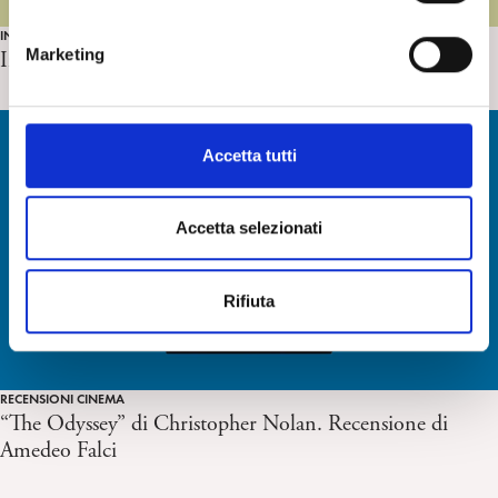
n
IN-ATTUALITÀ E STAMPA
e
Marketing
Intervista a David Meghnagi. Mosaico, 6 luglio 2026
d
e
l
c
Accetta tutti
o
n
s
Accetta selezionati
e
n
Rifiuta
s
o
RECENSIONI CINEMA
“The Odyssey” di Christopher Nolan. Recensione di
Amedeo Falci