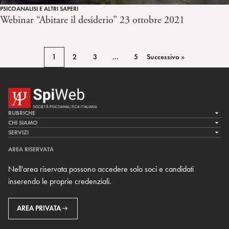
PSICOANALISI E ALTRI SAPERI
Webinar “Abitare il desiderio” 23 ottobre 2021
1
2
3
…
5
Successivo »
RUBRICHE
LA CURA
CHI SIAMO
LA SPI
SERVIZI
LA RICERCA
SPIPEDIA
TEAM DI SPIWEB
AREA RISERVATA
CULTURA E SOCIETÀ
CERCA UNO PSICOANALISTA
CONTATTI
Nell'area riservata possono accedere solo soci e candidati
MULTIMEDIA
ARCHIVIO STORICO
inserendo le proprie credenziali.
RIVISTE
AREA INTERNAZIONALE
CENTRI LOCALI DELLA SPI
PROSSIMI EVENTI
AREA PRIVATA