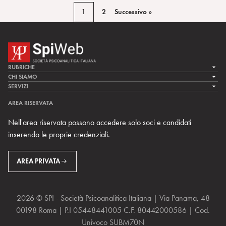
1
2
Successivo »
RUBRICHE
LA CURA
CHI SIAMO
LA SPI
SERVIZI
LA RICERCA
SPIPEDIA
TEAM DI SPIWEB
AREA RISERVATA
CULTURA E SOCIETÀ
CERCA UNO PSICOANALISTA
CONTATTI
Nell'area riservata possono accedere solo soci e candidati
MULTIMEDIA
ARCHIVIO STORICO
inserendo le proprie credenziali.
RIVISTE
AREA INTERNAZIONALE
CENTRI LOCALI DELLA SPI
PROSSIMI EVENTI
AREA PRIVATA
2026 © SPI - Società Psicoanalitica Italiana | Via Panama, 48
00198 Roma | P.I 05448441005 C.F. 80442000586 | Cod.
Univoco SUBM70N