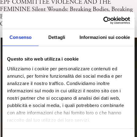
EPF COMMITTEE VIOLENCE AND THE
FEMININE Silent Wounds: Breaking Bodies, Breaking
Bonds: The Russian War on Ukrainian Womanhood and
Generations 31/01/2026
Consenso
Dettagli
Informazioni sui cookie
Questo sito web utilizza i cookie
Utilizziamo i cookie per personalizzare contenuti ed
annunci, per fornire funzionalità dei social media e per
analizzare il nostro traffico. Condividiamo inoltre
informazioni sul modo in cui utilizzi il nostro sito con i
nostri partner che si occupano di analisi dei dati web,
pubblicità e social media, i quali potrebbero combinarle
con altre informazioni che hai fornito loro o che hanno
raccolto dal tuo utilizzo dei loro servizi.
S