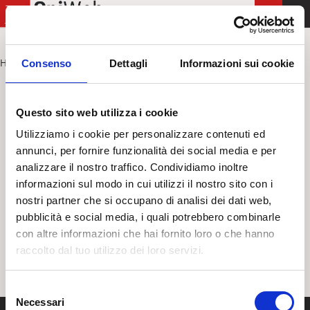
T
o
g
Home
Comunicazioni Internazionali
Consenso
Dettagli
Informazioni sui cookie
>
g
l
Comunicazioni Internazionali
e
Questo sito web utilizza i cookie
n
Utilizziamo i cookie per personalizzare contenuti ed
Torna a: Istituto Nazionale di Training
a
annunci, per fornire funzionalità dei social media e per
v
analizzare il nostro traffico. Condividiamo inoltre
i
informazioni sul modo in cui utilizzi il nostro sito con i
g
nostri partner che si occupano di analisi dei dati web,
a
pubblicità e social media, i quali potrebbero combinarle
t
con altre informazioni che hai fornito loro o che hanno
i
raccolto dal tuo utilizzo dei loro servizi.
o
n
S
Necessari
e