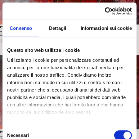
PSYCHOANALYSIS AND THE UNIVERSITY COMMITTEE
Consenso
Dettagli
Informazioni sui cookie
International Psychoanalytical Association –
Psichoanalysis and the University Committee
Questo sito web utilizza i cookie
Utilizziamo i cookie per personalizzare contenuti ed
annunci, per fornire funzionalità dei social media e per
analizzare il nostro traffico. Condividiamo inoltre
informazioni sul modo in cui utilizzi il nostro sito con i
nostri partner che si occupano di analisi dei dati web,
pubblicità e social media, i quali potrebbero combinarle
con altre informazioni che hai fornito loro o che hanno
raccolto dal tuo utilizzo dei loro servizi.
S
PSYCHOANALYSIS AND THE UNIVERSITY COMMITTEE
Necessari
e
Psychoanalysis and University Committee Members