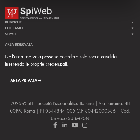
RUBRICHE
LA CURA
CHI SIAMO
LA SPI
SERVIZI
LA RICERCA
SPIPEDIA
TEAM DI SPIWEB
AREA RISERVATA
CULTURA E SOCIETÀ
CERCA UNO PSICOANALISTA
CONTATTI
Nell'area riservata possono accedere solo soci e candidati
MULTIMEDIA
ARCHIVIO STORICO
inserendo le proprie credenziali.
RIVISTE
AREA INTERNAZIONALE
CENTRI LOCALI DELLA SPI
PROSSIMI EVENTI
AREA PRIVATA
2026 © SPI - Società Psicoanalitica Italiana | Via Panama, 48
00198 Roma | P.I 05448441005 C.F. 80442000586 | Cod.
Univoco SUBM70N
F
L
Y
I
a
i
o
n