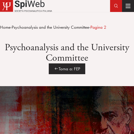
T
o
g
Home
Psychoanalysis and the University Committee
Pagina 2
>
>
g
l
Psychoanalysis and the University
e
n
Committee
a
v
Torna a: FEP
i
g
a
t
i
o
n