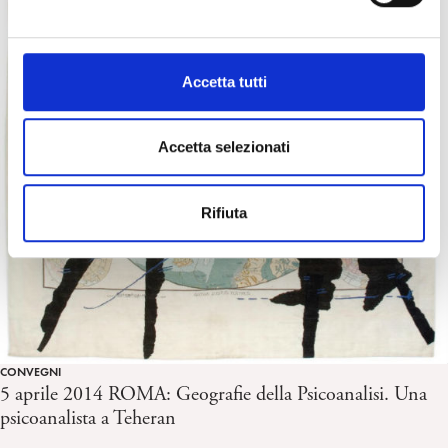
d
e
l
c
Accetta tutti
o
n
s
Accetta selezionati
e
n
Rifiuta
s
o
CONVEGNI
5 aprile 2014 ROMA: Geografie della Psicoanalisi. Una
psicoanalista a Teheran