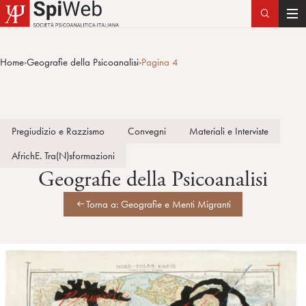
T
o
g
Home
Geografie della Psicoanalisi
Pagina 4
>
>
g
l
e
n
Pregiudizio e Razzismo
Convegni
Materiali e Interviste
a
v
AfrichE. Tra(N)sformazioni
i
Geografie della Psicoanalisi
g
a
Torna a: Geografie e Menti Migranti
t
i
o
n