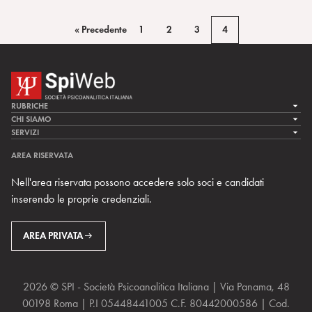
« Precedente
1
2
3
4
RUBRICHE
LA CURA
CHI SIAMO
LA SPI
SERVIZI
LA RICERCA
SPIPEDIA
TEAM DI SPIWEB
AREA RISERVATA
CULTURA E SOCIETÀ
CERCA UNO PSICOANALISTA
CONTATTI
Nell'area riservata possono accedere solo soci e candidati
MULTIMEDIA
ARCHIVIO STORICO
inserendo le proprie credenziali.
RIVISTE
AREA INTERNAZIONALE
CENTRI LOCALI DELLA SPI
PROSSIMI EVENTI
AREA PRIVATA
2026 © SPI - Società Psicoanalitica Italiana | Via Panama, 48
00198 Roma | P.I 05448441005 C.F. 80442000586 | Cod.