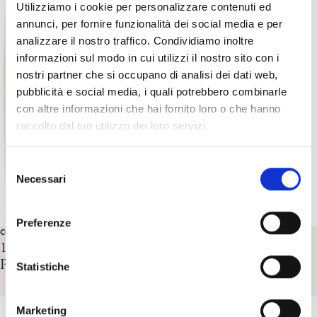
Utilizziamo i cookie per personalizzare contenuti ed
annunci, per fornire funzionalità dei social media e per
analizzare il nostro traffico. Condividiamo inoltre
informazioni sul modo in cui utilizzi il nostro sito con i
nostri partner che si occupano di analisi dei dati web,
pubblicità e social media, i quali potrebbero combinarle
con altre informazioni che hai fornito loro o che hanno
raccolto dal tuo utilizzo dei loro servizi.
S
Necessari
e
l
e
Preferenze
z
CONVEGNI
16-17 ottobre 2014 TEHRAN Geographies of
i
Psychoanalysis / Encounters Between Cultures
o
Statistiche
n
e
Marketing