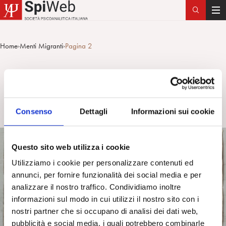
T
o
g
Home
Menti Migranti
Pagina 2
>
>
g
l
Menti Migranti
e
n
Torna a: Geografie e Menti Migranti
a
Consenso
Dettagli
Informazioni sui cookie
v
i
g
Questo sito web utilizza i cookie
a
t
Utilizziamo i cookie per personalizzare contenuti ed
i
annunci, per fornire funzionalità dei social media e per
o
analizzare il nostro traffico. Condividiamo inoltre
n
informazioni sul modo in cui utilizzi il nostro sito con i
nostri partner che si occupano di analisi dei dati web,
pubblicità e social media, i quali potrebbero combinarle