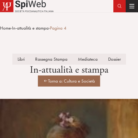
T
o
g
Home
In-attualità e stampa
Pagina 4
>
>
g
l
e
n
Libri
Rassegna Stampa
Mediateca
Dossier
a
In-attualità e stampa
v
i
Torna a: Cultura e Società
g
a
t
i
o
n