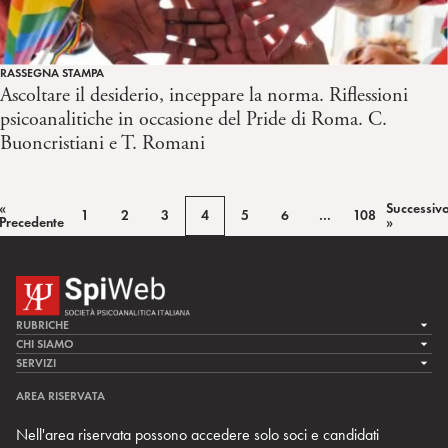
RASSEGNA STAMPA
Ascoltare il desiderio, inceppare la norma. Riflessioni
psicoanalitiche in occasione del Pride di Roma. C.
Buoncristiani e T. Romani
«
Successiv
1
2
3
4
5
6
…
108
Precedente
»
RUBRICHE
LA CURA
CHI SIAMO
LA SPI
SERVIZI
LA RICERCA
SPIPEDIA
TEAM DI SPIWEB
AREA RISERVATA
CULTURA E SOCIETÀ
CERCA UNO PSICOANALISTA
CONTATTI
Nell'area riservata possono accedere solo soci e candidati
MULTIMEDIA