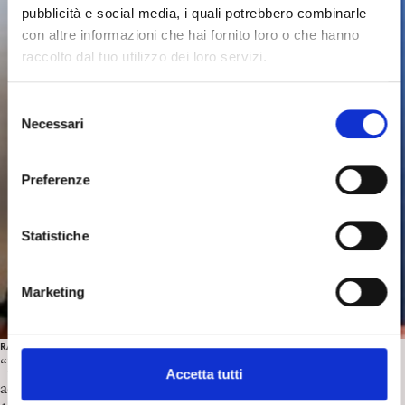
pubblicità e social media, i quali potrebbero combinarle
con altre informazioni che hai fornito loro o che hanno
raccolto dal tuo utilizzo dei loro servizi.
S
Necessari
e
l
e
Preferenze
z
i
o
Statistiche
n
e
Marketing
d
e
l
RASSEGNA STAMPA
“I social e lo smartphone minacciano l’identità degli
c
Accetta tutti
adolescenti” di F. De Masi. Il Corriere della Sera,
o