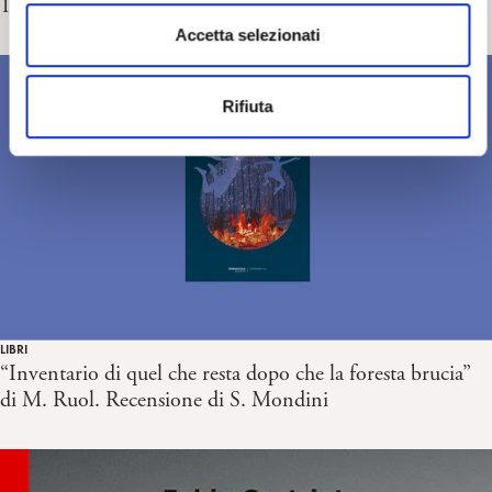
1/6/2025
n
s
Accetta selezionati
e
n
Rifiuta
s
o
LIBRI
“Inventario di quel che resta dopo che la foresta brucia”
di M. Ruol. Recensione di S. Mondini