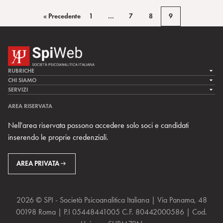
« Precedente
1
…
7
8
9
RUBRICHE
LA CURA
CHI SIAMO
LA SPI
SERVIZI
LA RICERCA
SPIPEDIA
TEAM DI SPIWEB
AREA RISERVATA
CULTURA E SOCIETÀ
CERCA UNO PSICOANALISTA
CONTATTI
Nell'area riservata possono accedere solo soci e candidati
MULTIMEDIA
ARCHIVIO STORICO
inserendo le proprie credenziali.
RIVISTE
AREA INTERNAZIONALE
CENTRI LOCALI DELLA SPI
PROSSIMI EVENTI
AREA PRIVATA
2026 © SPI - Società Psicoanalitica Italiana | Via Panama, 48
00198 Roma | P.I 05448441005 C.F. 80442000586 | Cod.