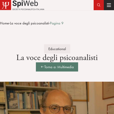
T
o
g
Home
La voce degli psicoanalisti
Pagina 9
>
>
g
l
e
n
Educational
a
La voce degli psicoanalisti
v
i
Torna a: Multimedia
g
a
t
i
o
n