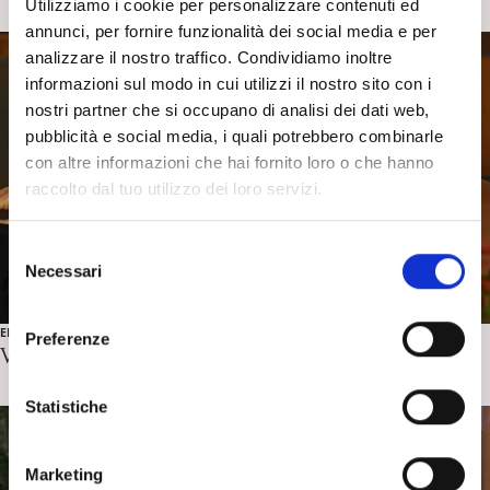
Utilizziamo i cookie per personalizzare contenuti ed
annunci, per fornire funzionalità dei social media e per
analizzare il nostro traffico. Condividiamo inoltre
informazioni sul modo in cui utilizzi il nostro sito con i
nostri partner che si occupano di analisi dei dati web,
pubblicità e social media, i quali potrebbero combinarle
con altre informazioni che hai fornito loro o che hanno
raccolto dal tuo utilizzo dei loro servizi.
S
Necessari
e
l
e
EDUCATIONAL
Preferenze
VideoIntervista a Giovanni Hautmann sulla gruppalità
z
i
o
Statistiche
n
e
Marketing
d