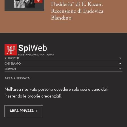
Desiderio” di E. Kazan.
Recensione di Ludovica
Blandino
RUBRICHE
LA CURA
CHI SIAMO
LA SPI
SERVIZI
LA RICERCA
SPIPEDIA
TEAM DI SPIWEB
AREA RISERVATA
CULTURA E SOCIETÀ
CERCA UNO PSICOANALISTA
CONTATTI
Nell'area riservata possono accedere solo soci e candidati
MULTIMEDIA
ARCHIVIO STORICO
inserendo le proprie credenziali.
RIVISTE
AREA INTERNAZIONALE
CENTRI LOCALI DELLA SPI
PROSSIMI EVENTI
AREA PRIVATA