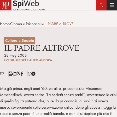
T
o
g
Home
Cinema e Psicoanalisi
IL PADRE ALTROVE
>
>
g
l
e
Cultura e Società
n
IL PADRE ALTROVE
a
28 mag 2008
v
EVENTI, REPORT E ALTRO ANCORA...
i
g
E
S
L
X
F
T
Condividi:
a
M
t
i
/
B
e
t
A
a
n
T
l
Ma già prima, negli anni ’60, un altro psicoanalista, Alexander
i
I
m
k
w
e
Mitscherlitsch, aveva scritto “La società senza padri”, avvertendo la crisi
o
L
p
e
i
g
di quella figura paterna che, pure, la psicoanalisi ai suoi inizi aveva
n
a
d
t
r
messo severamente sotto osservazione criticandone gli eccessi. Oggi la
i
t
a
società senza padri è una realtà banale, e non ci si stupisce più che il