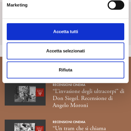
e
SpiPedia
Marketing
d
e
SpiPedia è l’enciclopedia aperta della psicoanalisi che si
l
arricchisce nel tempo di nuove voci e di costanti contributi.
c
Accetta tutti
o
Scopri di più
n
s
Accetta selezionati
e
n
Rifiuta
Ti potrebbe interessare...
s
o
RECENSIONI CINEMA
“L’invasione degli ultracorpi” di
Don Siegel. Recensione di
Angelo Moroni
RECENSIONI CINEMA
“Un tram che si chiama