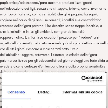
n
e
m
papà amico/adolescente/para-materno produca i suoi guasti
r
nell’educazione dei figli, senza che si sappia, tuttavia, come inventarne
uno nuovo.Il cinema, con la sensibilità che gli è propria, ha saputo
cogliere nel corso degli anni i mutamenti, i conflitti e le contraddizioni
crescenti della figura paterna. L’ha descritta senza troppe ipocrisie, a
tutte le latitudini e in tutti gli ambienti, con grande intensità
rappresentativa. E ci fornisce occasioni preziose per “vedere” altri
aspetti della paternità, nel costume e nella psicologia collettiva, che nella
vita di tutti i giorni riescono a mascherarsi sotto il velo
dell’abitudine.Leggere, attraverso il cinema, le criticità della figura
paterna costituisce per gli psicoanalisti del giorno d’oggi una forte sfida a
rivedere alcune certezze d’un tempo, a trarre dalla propria sensibilità e
dall’esperienza clinica qualche nuova interpretazione di quanto avviene
nella mente delle persone che vivono la famiglia degli anni ‘2000. La
Cineteca e il Centro Milanese di Psicoanalisi hanno scelto, in questa
ottica, tre film fortemente significativi nella loro diversità, accomunati
Consenso
Dettagli
Informazioni sui cookie
peraltro da un dato comune: la ricerca di un “altrove” dove i padri di
oggi si trovano proiettati, spesso senza colpa, e dove i figli, non più
arrabbiati ma sofferenti, li cercano tra mille difficoltà. Riflettere, discutere