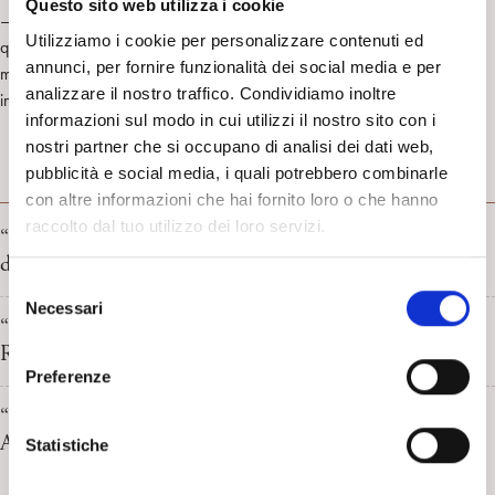
Questo sito web utilizza i cookie
– ma anche emozionarsi – su questi temi, evitando la retorica diffusa in
Utilizziamo i cookie per personalizzare contenuti ed
queste occasioni, è una possibilità che non si presenta spesso, è un
annunci, per fornire funzionalità dei social media e per
modo originale, stimolante, per vedere cinema e psicoanalisi che si
analizzare il nostro traffico. Condividiamo inoltre
incontrano … ancora una volta.Pietro Rizzi
informazioni sul modo in cui utilizzi il nostro sito con i
nostri partner che si occupano di analisi dei dati web,
pubblicità e social media, i quali potrebbero combinarle
CINEMA E PSICOANALISI
con altre informazioni che hai fornito loro o che hanno
raccolto dal tuo utilizzo dei loro servizi.
“L’invasione degli ultracorpi” di Don Siegel. Recensione
di Angelo Moroni
S
Necessari
e
“Un tram che si chiama Desiderio” di E. Kazan.
l
Recensione di Ludovica Blandino
e
Preferenze
z
“The Odyssey” di Christopher Nolan. Recensione di
i
Amedeo Falci
o
Statistiche
n