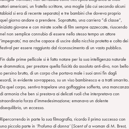
attori americani, un fratello scrittore, una moglie (da cui secondo alcuni
tabloid si era di recente separato) e tre bambini che doveva proprio
quel giorno andare a prendere. Soprattutto, una carriera “di classe”,
iniziata giovane e con mirate scelte di film sempre azzeccate, riuscendo
nel non semplice connubio di essere nello stesso tempo un attore
‘impegnato’, ma anche capace di uscire dalla nicchia protetta e colta dei
festival per essere raggiunto dal riconoscimento di un vasto pubblico.
Fin dalle prime pellicole si è fatto notare per la sua intelligenza naturale
e drammatica, per prestare quella fisicità da assoluto anti-divo, non bello
o persino brutto, di un corpo che portava male i suoi anni fin dagli
esordi, in evidente sovrappeso, su un viso bambinesco e a tratti smarrito.
Da quel corpo,
sentivo
trapelare una goffaggine sofferta, una mancanza
di armonia che ben si prestava ai delicati ruoli che interpretava con
straordinaria forza d’immedesimazione; emanava un dolente
disequilibrio, un
eccesso
.
Ripercorrendo in parte la sua filmografia, ricordo il primo successo con
una piccola parte in
‘Profumo di donna’
(
Scent of a woman
di M. Brest,