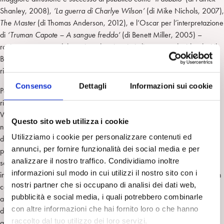
Shanley, 2008),
’La guerra di Charlye Wilson’
(di Mike Nichols, 2007),
The Master
(di Thomas Anderson, 2012), e l’Oscar per l’interpretazione
di
‘Truman Capote – A sangue freddo’
(di Benett Miller, 2005) –
rovinato purtroppo dal pessimo doppiaggio italiano, non decidendosi il
Belpaese a lasciare i film in lingua originale – che lo vede protagonista
riuscitissimo della biografia di un altro tormentato genio americano.
Consenso
Dettagli
Informazioni sui cookie
Per il ‘New York Times’, il miglior attore della sua generazione. Mi ha
ricordato il destino di un altro giovane astro statunitense, David Foster
Wallace, osannato da critica e pubblico come lo scrittore di punta della
Questo sito web utilizza i cookie
nuova generazione, suicidatosi alla stessa età di Hoffman, 46 anni,
Utilizziamo i cookie per personalizzare contenuti ed
dopo una travagliata storia psichiatrica e abusi alcolici, malgrado il
annunci, per fornire funzionalità dei social media e per
precoce successo e un mondo di affetti che lo circondava. Vite che
analizzare il nostro traffico. Condividiamo inoltre
sembrano avere precocemente raggiunto quello che molti, forse tutti,
informazioni sul modo in cui utilizzi il nostro sito con i
inseguono, successo e meritati riconoscimenti, possibilità di esprimersi in
nostri partner che si occupano di analisi dei dati web,
carriere sia elitarie sia note a tutti, famiglie d’origine e acquisite
pubblicità e social media, i quali potrebbero combinarle
apparentemente equilibrate…Che frase retorica e insensata: cosa vuol
con altre informazioni che hai fornito loro o che hanno
dire
avere tutto
? Non sappiamo mai cosa devasta la mente di un uomo,
raccolto dal tuo utilizzo dei loro servizi.
quale il suo demone. E’ sempre, e in qualcuno avvertito più acutamente,