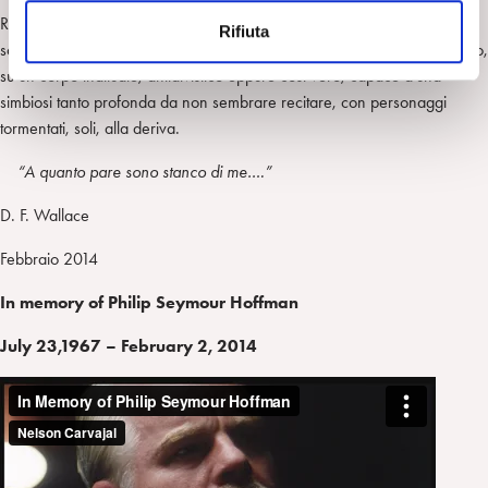
n
Ricordiamolo così, per chi lo seguito filmicamente e per chi forse lo
Rifiuta
s
scoprirà da ora: una faccia da bambino brufoloso, oscenamente biondo,
o
su un corpo inattuale, antidivistico eppure così vero, capace d’una
simbiosi tanto profonda da non sembrare recitare, con personaggi
tormentati, soli, alla deriva.
“A quanto pare sono stanco di me….”
D. F. Wallace
Febbraio 2014
In memory of Philip Seymour Hoffman
July 23,1967 – February 2, 2014