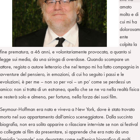
i
t
a
amato
n
e
m
molto e di
r
cui mi ha
dolorosam
ente
colpita la
fine prematura, a 46 anni, e volontariamente provocata, a quanto si
legge sui media, da una siringa di overdose. Quando scompare un
attore, regista o autore letterario che nel tempo mi ha fatto compagnia in
avventure del pensiero, in emozioni, di cui ho seguito i passi e le
evoluzioni, è per me – non so per voi – un po’ come se perdessi un
amico: non si tratta di un
estraneo
, quello che se ne va nella realtà fisica
e resterà solo e almeno, per fortuna, nella forza dei suoi film.
Seymour-Hoffman era nato e viveva a New York, dove è stato trovato
morto nel suo appartamento dall’amico sceneggiatore. Dalla succinta
biografia, non era solito apparire o rilasciare interviste se non ai festival
o collegate ai film da presentare, si apprende che era nato da una
famiglia ‘normale’, non devastata come nell’epica biografica di molti