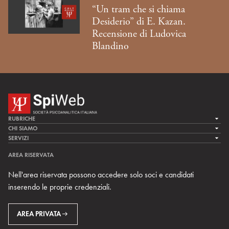
“Un tram che si chiama
Desiderio” di E. Kazan.
Recensione di Ludovica
Blandino
RUBRICHE
LA CURA
CHI SIAMO
LA SPI
SERVIZI
LA RICERCA
SPIPEDIA
TEAM DI SPIWEB
AREA RISERVATA
CULTURA E SOCIETÀ
CERCA UNO PSICOANALISTA
CONTATTI
Nell'area riservata possono accedere solo soci e candidati
MULTIMEDIA
ARCHIVIO STORICO
inserendo le proprie credenziali.
RIVISTE
AREA INTERNAZIONALE
CENTRI LOCALI DELLA SPI
PROSSIMI EVENTI
AREA PRIVATA