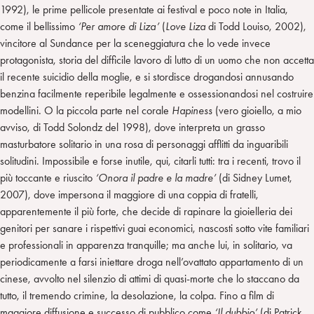
1992), le prime pellicole presentate ai festival e poco note in Italia,
come il bellissimo
‘Per amore di Liza’
(
Love Liza
di Todd Louiso, 2002),
vincitore al Sundance per la sceneggiatura che lo vede invece
protagonista, storia del difficile lavoro di lutto di un uomo che non accetta
il recente suicidio della moglie, e si stordisce drogandosi annusando
benzina facilmente reperibile legalmente e ossessionandosi nel costruire
modellini. O la piccola parte nel corale
Hapiness
(vero gioiello, a mio
avviso, di Todd Solondz del 1998), dove interpreta un grasso
masturbatore solitario in una rosa di personaggi afflitti da inguaribili
solitudini. Impossibile e forse inutile, qui, citarli tutti: tra i recenti, trovo il
più toccante e riuscito
‘Onora il padre e la madre’
(di Sidney Lumet,
2007), dove impersona il maggiore di una coppia di fratelli,
apparentemente il più forte, che decide di rapinare la gioielleria dei
genitori per sanare i rispettivi guai economici, nascosti sotto vite familiari
e professionali in apparenza tranquille; ma anche lui, in solitario, va
periodicamente a farsi iniettare droga nell’ovattato appartamento di un
cinese, avvolto nel silenzio di attimi di quasi-morte che lo staccano da
tutto, il tremendo crimine, la desolazione, la colpa. Fino a film di
maggiore diffusione e successo di pubblico come
‘Il dubbio’
(di Patrick