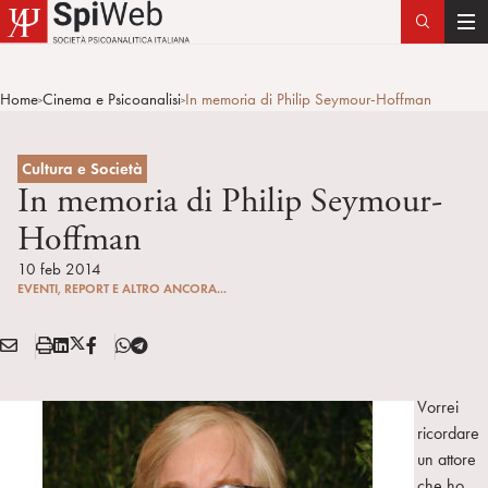
T
o
g
Home
Cinema e Psicoanalisi
In memoria di Philip Seymour-Hoffman
>
>
g
l
e
Cultura e Società
n
In memoria di Philip Seymour-
a
Hoffman
v
i
10 feb 2014
EVENTI, REPORT E ALTRO ANCORA...
g
a
E
S
L
X
F
T
t
Condividi:
M
t
i
/
B
e
i
A
a
n
T
l
o
Vorrei
I
m
k
w
e
n
ricordare
L
p
e
i
g
un attore
a
d
t
r
che ho