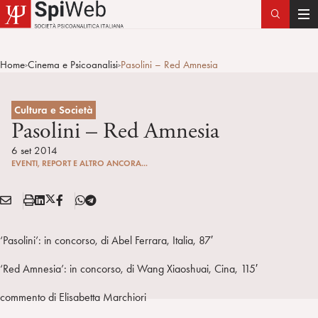
T
o
g
Home
Cinema e Psicoanalisi
Pasolini – Red Amnesia
>
>
g
l
e
Cultura e Società
n
Pasolini – Red Amnesia
a
6 set 2014
v
EVENTI, REPORT E ALTRO ANCORA...
i
g
E
S
L
X
F
T
Condividi:
a
M
t
i
/
B
e
t
A
a
n
T
l
‘Pasolini’: in concorso, di Abel Ferrara, Italia, 87′
i
I
m
k
w
e
o
L
p
e
i
g
‘Red Amnesia’: in concorso, di Wang Xiaoshuai, Cina, 115′
n
a
d
t
r
commento di Elisabetta Marchiori
i
t
a