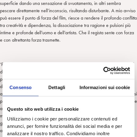
superficie dando una sensazione di svuotamento, in altri sembra
pescare direttamente nell’inconscio, risultando disturbante. A mio avviso
può essere il punto di forza del film, riesce a rendere il profondo conflitto
tra creatività e dipendenza, la dissociazione tra ragione e pulsioni più
intime e profonde dell’uomo e dell’artista. Che il regista sente con forza
e con altrettanta forza trasmette.
‘Red Amnesia’ di Wang Xiaoshuai è un film che si gioca tra il thriller e il
dramma, mantenendo alta la tensione emotiva dello spettatore dalla
prima all’ultima scena. La storia, ambientata a Pechino, è quella di una
donna anziana che ha da poco perso il marito. Vive sola e, nonostante
Consenso
Dettagli
Informazioni sui cookie
appaia fisicamente fragile, è dotata di un carattere forte e determinato, si
prende cura dell’anziana madre ricoverata in un ospizio e impone le sue
attenzioni eccessive ai figli, il maggiore sposato e con un bambino, il
Questo sito web utilizza i cookie
minore omosessuale (come sa, ma non accetta). La sua vita di tutti i
Utilizziamo i cookie per personalizzare contenuti ed
giorni viene disturbata e quindi stravolta da una serie di telefonate
annunci, per fornire funzionalità dei social media e per
anonime e atti intimidatori sempre più inquietanti nei suoi confronti e
analizzare il nostro traffico. Condividiamo inoltre