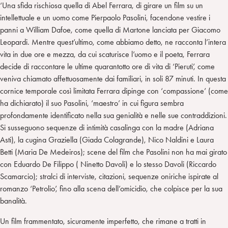
n
e
m
‘Una sfida rischiosa quella di Abel Ferrara, di girare un film su un
r
intellettuale e un uomo come Pierpaolo Pasolini, facendone vestire i
panni a William Dafoe, come quella di Martone lanciata per Giacomo
Leopardi. Mentre quest’ultimo, come abbiamo detto, ne racconta l’intera
vita in due ore e mezza, da cui scaturisce l’uomo e il poeta, Ferrara
decide di raccontare le ultime quarantotto ore di vita di ‘Pieruti’, come
veniva chiamato affettuosamente dai familiari, in soli 87 minuti. In questa
cornice temporale così limitata Ferrara dipinge con ‘compassione’ (come
ha dichiarato) il suo Pasolini, ‘maestro’ in cui figura sembra
profondamente identificato nella sua genialità e nelle sue contraddizioni.
Si susseguono sequenze di intimità casalinga con la madre (Adriana
Asti), la cugina Graziella (Giada Colagrande), Nico Naldini e Laura
Betti (Maria De Medeiros); scene del film che Pasolini non ha mai girato
con Eduardo De Filippo ( Ninetto Davoli) e lo stesso Davoli (Riccardo
Scamarcio); stralci di interviste, citazioni, sequenze oniriche ispirate al
romanzo ‘Petrolio’, fino alla scena dell’omicidio, che colpisce per la sua
banalità.
Un film frammentato, sicuramente imperfetto, che rimane a tratti in