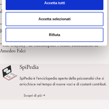
c
Accetta tutti
“L’invasione degli ultracorpi” di Don Siegel. Recensione
o
di Angelo Moroni
n
s
Accetta selezionati
e
“Un tram che si chiama Desiderio” di E. Kazan.
n
Recensione di Ludovica Blandino
Rifiuta
s
o
“The Odyssey” di Christopher Nolan. Recensione di
Amedeo Falci
SpiPedia
SpiPedia è l’enciclopedia aperta della psicoanalisi che si
arricchisce nel tempo di nuove voci e di costanti contributi.
Scopri di più