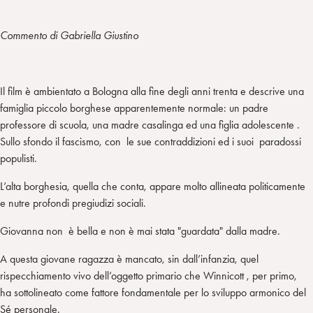
n
e
m
r
Commento di Gabriella Giustino
Il film è ambientato a Bologna alla fine degli anni trenta e descrive una
famiglia piccolo borghese apparentemente normale: un padre
professore di scuola, una madre casalinga ed una figlia adolescente .
Sullo sfondo il fascismo, con le sue contraddizioni ed i suoi paradossi
populisti.
L’alta borghesia, quella che conta, appare molto allineata politicamente
e nutre profondi pregiudizi sociali.
Giovanna non è bella e non è mai stata "guardata" dalla madre.
A questa giovane ragazza è mancato, sin dall’infanzia, quel
rispecchiamento vivo dell’oggetto primario che Winnicott , per primo,
ha sottolineato come fattore fondamentale per lo sviluppo armonico del
Sé personale.