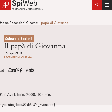
T
o
g
Home
Recensioni Cinema
Il papà di Giovanna
>
>
g
l
e
Cultura e Società
n
Il papà di Giovanna
a
15 apr 2010
v
RECENSIONI CINEMA
i
g
E
S
L
X
F
T
Condividi:
a
M
t
i
/
B
e
t
A
a
n
T
l
i
I
m
k
w
e
o
L
p
e
i
g
Pupi Avati, Italia, 2008, 104 min.
n
a
d
t
r
{youtube}ItpaU0kbUUY{/youtube}
i
t
a