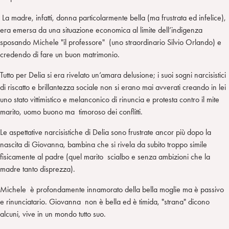
La madre, infatti, donna particolarmente bella (ma frustrata ed infelice),
era emersa da una situazione economica al limite dell’indigenza
sposando Michele "il professore" (uno straordinario Silvio Orlando) e
credendo di fare un buon matrimonio.
Tutto per Delia si era rivelato un’amara delusione; i suoi sogni narcisistici
di riscatto e brillantezza sociale non si erano mai avverati creando in lei
uno stato vittimistico e melanconico di rinuncia e protesta contro il mite
marito, uomo buono ma timoroso dei conflitti.
Le aspettative narcisistiche di Delia sono frustrate ancor più dopo la
nascita di Giovanna, bambina che si rivela da subito troppo simile
fisicamente al padre (quel marito scialbo e senza ambizioni che la
madre tanto disprezza).
Michele è profondamente innamorato della bella moglie ma è passivo
e rinunciatario. Giovanna non è bella ed è timida, "strana" dicono
alcuni, vive in un mondo tutto suo.