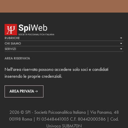
RUBRICHE
LA CURA
CHI SIAMO
LA SPI
SERVIZI
LA RICERCA
SPIPEDIA
TEAM DI SPIWEB
AREA RISERVATA
CULTURA E SOCIETÀ
CERCA UNO PSICOANALISTA
CONTATTI
Nell'area riservata possono accedere solo soci e candidati
MULTIMEDIA
ARCHIVIO STORICO
inserendo le proprie credenziali.
RIVISTE
AREA INTERNAZIONALE
CENTRI LOCALI DELLA SPI
PROSSIMI EVENTI
AREA PRIVATA
2026 © SPI - Società Psicoanalitica Italiana | Via Panama, 48
00198 Roma | P.I 05448441005 C.F. 80442000586 | Cod.
Univoco SUBM70N