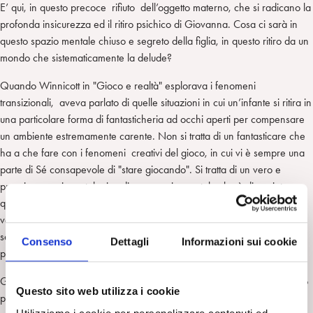
E’ qui, in questo precoce rifiuto dell’oggetto materno, che si radicano la
profonda insicurezza ed il ritiro psichico di Giovanna. Cosa ci sarà in
questo spazio mentale chiuso e segreto della figlia, in questo ritiro da un
mondo che sistematicamente la delude?
Quando Winnicott in "Gioco e realtà" esplorava i fenomeni
transizionali, aveva parlato di quelle situazioni in cui un’infante si ritira in
una particolare forma di fantasticheria ad occhi aperti per compensare
un ambiente estremamente carente. Non si tratta di un fantasticare che
ha a che fare con i fenomeni creativi del gioco, in cui vi è sempre una
parte di Sé consapevole di "stare giocando". Si tratta di un vero e
proprio uso psicopatologico di uno spazio mentale che è dissociato e
quindi non integrabile. In questo luogo mentale segreto e scisso
vengono create pericolose fantasie megalomaniche e grandiose su di
sé. De Masi ne ha recentemente parlato nel suo libro "Vulnerabilità alla
Consenso
Dettagli
Informazioni sui cookie
psicosi".
Giovanna idealizza la bellezza e l’eleganza della madre (il suo feticcio
Questo sito web utilizza i cookie
preferito sono i suoi guanti). Nella sua mente cominciano però ad