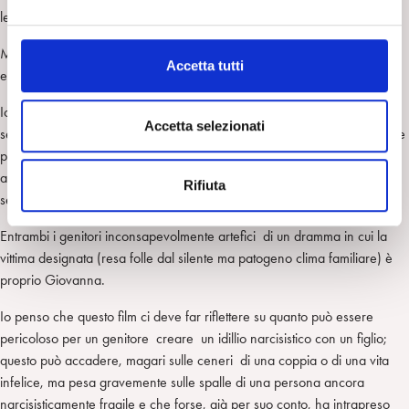
e
lei e il presunto innamorato).
l
Ma chi, nella famiglia, ama ed ha mai amato Giovanna per quello che
c
Accetta tutti
era?
o
n
Io credo nessuno, certamente non la madre che poi si sottrae per
s
Accetta selezionati
sempre al rapporto con la figlia (anche quando è rinchiusa in Ospedale
e
psichiatrico giudiziario). Ma neppure il padre che, pur non
n
abbandonandola mai, ne ha fatto la sua vera "compagna di vita"
Rifiuta
s
sentendosi rifiutato dalla moglie e ripiegandosi affettivamente su di lei.
o
Entrambi i genitori inconsapevolmente artefici di un dramma in cui la
vittima designata (resa folle dal silente ma patogeno clima familiare) è
proprio Giovanna.
Io penso che questo film ci deve far riflettere su quanto può essere
pericoloso per un genitore creare un idillio narcisistico con un figlio;
questo può accadere, magari sulle ceneri di una coppia o di una vita
infelice, ma pesa gravemente sulle spalle di una persona ancora
narcisisticamente fragile e che forse, già per suo conto, ha intrapreso