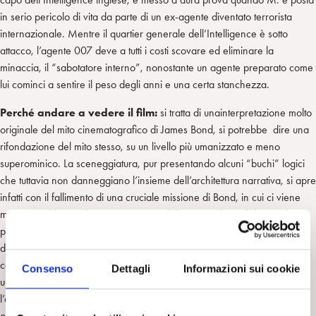
in serio pericolo di vita da parte di un ex-agente diventato terrorista
internazionale. Mentre il quartier generale dell’Intelligence è sotto
attacco, l’agente 007 deve a tutti i costi scovare ed eliminare la
minaccia, il “sabotatore interno”, nonostante un agente preparato come
lui cominci a sentire il peso degli anni e una certa stanchezza.
Perché andare a vedere il film:
si tratta di unainterpretazione molto
originale del mito cinematografico di James Bond, si potrebbe dire una
rifondazione del mito stesso, su un livello più umanizzato e meno
superominico. La sceneggiatura, pur presentando alcuni “buchi” logici
che tuttavia non danneggiano l’insieme dell’architettura narrativa, si apre
infatti con il fallimento di una cruciale missione di Bond, in cui ci viene
mostrata addirittura la presunta morte dell’agente. Il Bond di Mendes è
poi un uomo provato dalla fatica e dal passare del tempo e lontano
dall’idea di quell’aplomb anglosassone a tratti stucchevole che ha
caratterizzato molti suoi predecessori. Insomma un antieroe dipinto da
Consenso
Dettagli
Informazioni sui cookie
un Mendes che, attraverso questo personaggio, vuole tratteggiare
l’affresco di un’epoca tardo-postmoderna, la nostra, in cui ogni ideale e
ogni mito sono caduti e rotolati nella polvere, frammentati da mille