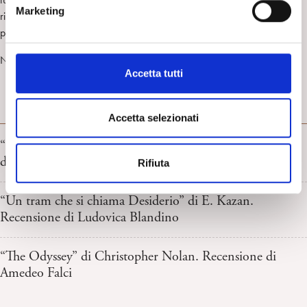
e
Marketing
riuscendo comunque, cioè, a parlare a un pubblico vasto e
d
pluristratificato.
e
l
Novembre 2012
c
Accetta tutti
o
n
RECENSIONI CINEMA
s
Accetta selezionati
e
“L’invasione degli ultracorpi” di Don Siegel. Recensione
n
di Angelo Moroni
Rifiuta
s
o
“Un tram che si chiama Desiderio” di E. Kazan.
Recensione di Ludovica Blandino
“The Odyssey” di Christopher Nolan. Recensione di
Amedeo Falci