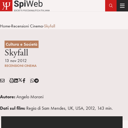
T
o
g
Home
Recensioni Cinema
Skyfall
>
>
g
l
e
Cultura e Società
n
Skyfall
a
13 nov 2012
v
RECENSIONI CINEMA
i
g
E
S
L
X
F
T
Condividi:
a
M
t
i
/
B
e
t
A
a
n
T
l
Autore:
Angelo Moroni
i
I
m
k
w
e
o
L
p
e
i
g
Dati sul film:
Regia di Sam Mendes, UK, USA, 2012, 143 min.
n
a
d
t
r
i
t
a