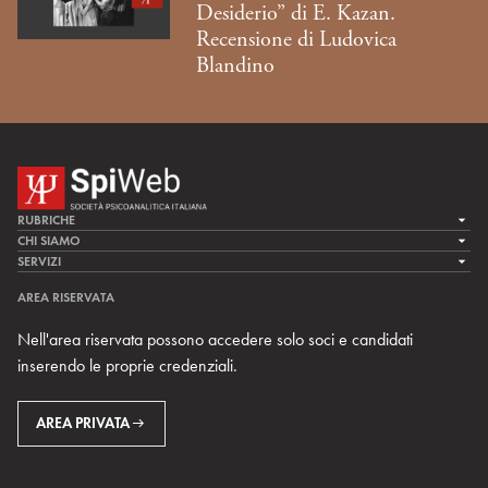
Desiderio” di E. Kazan.
Recensione di Ludovica
Blandino
RUBRICHE
LA CURA
CHI SIAMO
LA SPI
SERVIZI
LA RICERCA
SPIPEDIA
TEAM DI SPIWEB
AREA RISERVATA
CULTURA E SOCIETÀ
CERCA UNO PSICOANALISTA
CONTATTI
Nell'area riservata possono accedere solo soci e candidati
MULTIMEDIA
ARCHIVIO STORICO
inserendo le proprie credenziali.
RIVISTE
AREA INTERNAZIONALE
CENTRI LOCALI DELLA SPI
PROSSIMI EVENTI
AREA PRIVATA