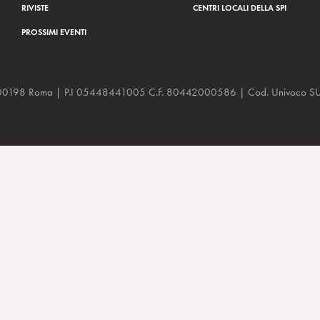
RIVISTE
CENTRI LOCALI DELLA SPI
PROSSIMI EVENTI
a, 48 00198 Roma | P.I 05448441005 C.F. 80442000586 | Cod. Univoco