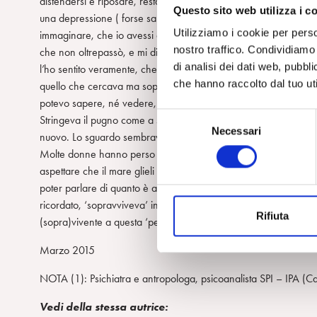
distendersi e riposare, restava semivigile, in attesa…sembrava
Questo sito web utilizza i c
una depressione ( forse sarebbe meglio dire una deprivazione
Utilizziamo i cookie per perso
immaginare, che io avessi qualcosa che poteva farla stare bene
nostro traffico. Condividiamo 
che non oltrepassò, e mi disse soltanto “ah, sorellina…!” acc
di analisi dei dati web, pubbl
l’ho sentito veramente, che aggiunse “..tu non sai”, si voltò e
che hanno raccolto dal tuo uti
quello che cercava ma soprattutto aveva avuto l’immediata per
potevo sapere, né vedere, né forse immaginare?
S
Stringeva il pugno come a serrare qualcosa che non voleva far
Necessari
e
nuovo. Lo sguardo sembrava liquido come se continuasse a fissa
l
Molte donne hanno perso in mare i loro bambini, non sono riuscit
e
aspettare che il mare glieli riporti. Spesso il lavoro dei terape
z
poter parlare di quanto è accaduto: quello che è accaduto non
i
ricordato, ‘sopravviveva’ in lei, come lei sopravviveva a sè stes
Rifiuta
o
(sopra)vivente a questa ‘perdita’ impensabile e incontornabile
n
Marzo 2015
e
d
NOTA (1): Psichiatra e antropologa, psicoanalista SPI – IPA (Ca
e
l
Vedi della stessa autrice: