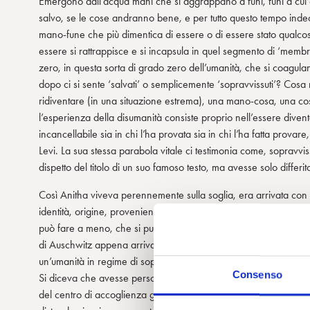
Emergono dall’acqua mani che si aggrappano a funi, funi a cui d
salvo, se le cose andranno bene, e per tutto questo tempo inde
mano-fune che più dimentica di essere o di essere stato qualcos’a
essere si rattrappisce e si incapsula in quel segmento di ‘membra
zero, in questa sorta di grado zero dell’umanità, che si coagula
dopo ci si sente ‘salvati’ o semplicemente ‘sopravvissuti’? Cosa re
ridiventare (in una situazione estrema), una mano-cosa, una co
l’esperienza della disumanità consiste proprio nell’essere diven
incancellabile sia in chi l’ha provata sia in chi l’ha fatta pro
Levi. La sua stessa parabola vitale ci testimonia come, sopravvis
dispetto del titolo di un suo famoso testo, ma avesse solo differ
Così Anitha viveva perennemente sulla soglia, era arrivata con u
identità, origine, provenienza, tutta una fetta della propria uma
può fare a meno, che si può vivere ( o meglio sopravvivere) anc
di Auschwitz appena arrivavano nel campo perdevano istantaneam
un’umanità in regime di sopravvivenza ovvero in difetto di uman
Consenso
Si diceva che avesse perso un bambino ma non si sapeva bene n
del centro di accoglienza guardando fuori, come se aspettasse q