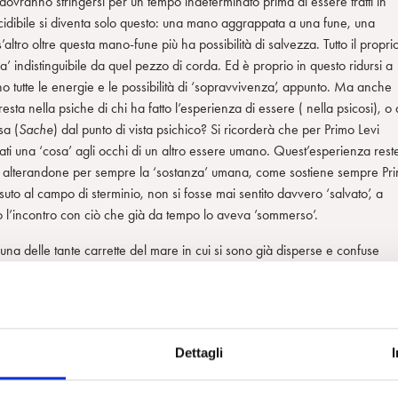
ovranno stringersi per un tempo indeterminato prima di essere tratti in
cidibile si diventa solo questo: una mano aggrappata a una fune, una
ltro oltre questa mano-fune più ha possibilità di salvezza. Tutto il propri
’ indistinguibile da quel pezzo di corda. Ed è proprio in questo ridursi a
no tutte le energie e le possibilità di ‘sopravvivenza’, appunto. Ma anche
sta nella psiche di chi ha fatto l’esperienza di essere ( nella psicosi), o 
sa (
Sache
) dal punto di vista psichico? Si ricorderà che per Primo Levi
tati una ‘cosa’ agli occhi di un altro essere umano. Quest’esperienza rest
vare, alterandone per sempre la ‘sostanza’ umana, come sostiene sempre Pr
suto al campo di sterminio, non si fosse mai sentito davvero ‘salvato’, a
ito l’incontro con ciò che già da tempo lo aveva ’sommerso’.
na delle tante carrette del mare in cui si sono già disperse e confuse
nità che molto a lungo sembra indispensabile e di cui poi si scopre che si
he senza. Nello stesso identico modo in cui Levi descrive come i deporta
ente tutta una porzione della loro identità e diventavano ‘altro’,
izzazione, per così dire.
Dettagli
é dove né come, restava tutto il giorno in un angolo affianco al porton
ualcuno; di sera restava sulla soglia della camera da letto non poteva