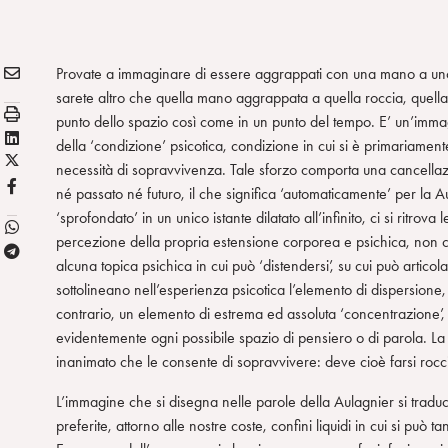
E
Condividi:
Provate a immaginare di essere aggrappati con una mano a uno 
M
sarete altro che quella mano aggrappata a quella roccia, quella 
S
A
punto dello spazio così come in un punto del tempo. E’ un’imma
t
L
I
della ‘condizione’ psicotica, condizione in cui si è primariament
a
X
i
L
necessità di sopravvivenza. Tale sforzo comporta una cancellaz
m
/
n
F
né passato né futuro, il che significa ‘automaticamente’ per la 
p
T
k
B
‘sprofondato’ in un unico istante dilatato all’infinito, ci si ritro
a
w
e
percezione della propria estensione corporea e psichica, non c’
T
i
d
alcuna topica psichica in cui può ‘distendersi’, su cui può artic
e
t
i
sottolineano nell’esperienza psicotica l’elemento di dispersione
l
t
n
contrario, un elemento di estrema ed assoluta ‘concentrazione’, 
e
e
evidentemente ogni possibile spazio di pensiero o di parola. L
g
r
inanimato che le consente di sopravvivere: deve cioè farsi roccia
r
a
L’immagine che si disegna nelle parole della Aulagnier si traduce
m
preferite, attorno alle nostre coste, confini liquidi in cui si può