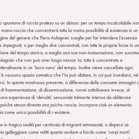
spuntone di roccia proteso su un abisso: per un tempo incalcolabile no
mano-roccia che concentrerà tutta la vostra possibilità di esistenza in un
gine del genere che Piera Aulagnier sceglie per far intendere l’essenza
e impegnati, o per meglio dire concentrati, con tutte le proprie forze in u
ione del tempo storico, o meglio una sua non-instaurazione, non sussist
Aulagnier che non può aver luogo nessun Io, tutto è concentrato e
va letteralmente in un ‘buco nero’ del tempo. Inoltre viene cancellata ogni
è nessuno spazio somatico che l’Io può abitare, in cui può insediarsi, né
olarsi. In questo mostruoso presente, a differenza delle consuete immagini 
, di frammentazione, di disseminazione, vorrei sottolineare invece, al
una esperienza di ‘densità’ sensoriale talmente intensa da obliterare
a psiche stessa diventa una psiche-roccia, incorpora cioè un elemento
 come unica possibilità di r-esistere.
 in tragica realtà per centinaia di migranti ammassati, o dispersi se
 tanto galleggiare come relitti quanto andare a fondo come ‘corpi morti’.