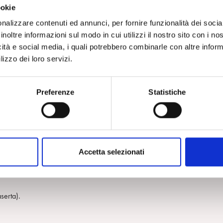
 entrata in una ‘sospensione’ del tempo. Qualcuno le aveva diagnosticato
ookie
?) Quando me la portarono chissà cosa le avevano promesso o fatto
nalizzare contenuti ed annunci, per fornire funzionalità dei socia
, che da me avrebbe potuto ‘trovare’ qualcosa. Mi guardò dalla soglia,
inoltre informazioni sul modo in cui utilizzi il nostro sito con i n
ompagnando le parole con un gesto della mano e forse immaginai, o forse
icità e social media, i quali potrebbero combinarle con altre inform
 andò via con una dolcezza indolente, con rassegnazione, non aveva trova
lizzo dei loro servizi.
cezione che io non potessi averne proprio nessuna idea. Cos’è che io no
si sfuggire, ma la mano era vuota eppure immediatamente veniva serrata
Preferenze
Statistiche
re la distesa del mare in attesa che le riportasse qualcosa…
e a trattenerli a sé, li hanno visti ‘scomparire’, non morire, e sembrano
uti si traduce nel restare accanto a loro ad aspettare, sapendo, ma senza m
 è accaduto. Anche per Anitha tutto ciò non poteva in alcun modo essere
sa. Tutto il suo corpo e le sue giornate erano diventati un ‘monumento’
Accetta selezionati
 psichicamente, espulsa dalla rappresentazione ma anche dalla percezio
serta).