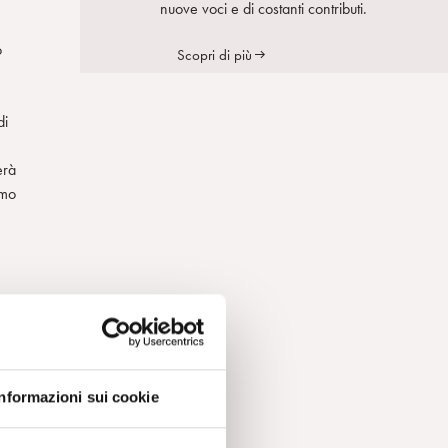
nuove voci e di costanti contributi.
o
Scopri di più
di
erà
imo
ti
Informazioni sui cookie
e