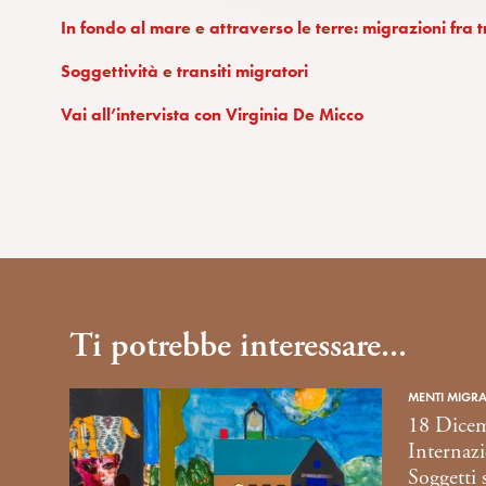
c
In fondo al mare e attraverso le terre: migrazioni fra t
o
n
Soggettività e transiti migratori
s
e
Vai all’intervista con Virginia De Micco
n
s
o
Ti potrebbe interessare...
MENTI MIGRA
18 Dicem
Internazi
Soggetti 