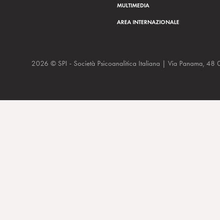
MULTIMEDIA
AREA INTERNAZIONALE
2026 © SPI - Società Psicoanalitica Italiana | Via Panam
Sopravvivere: Anitha