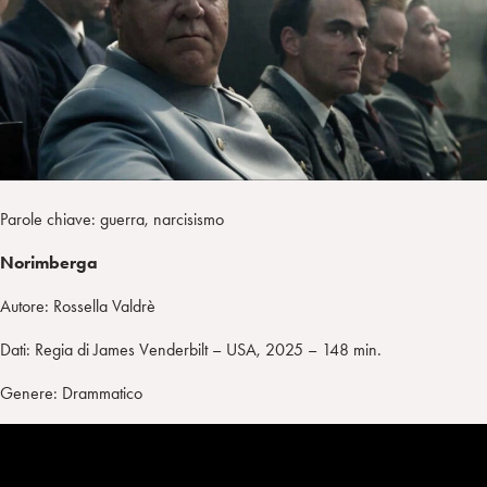
i
t
a
n
e
m
r
Parole chiave: guerra, narcisismo
Norimberga
Autore: Rossella Valdrè
Dati: Regia di James Venderbilt – USA, 2025 – 148 min.
Genere: Drammatico