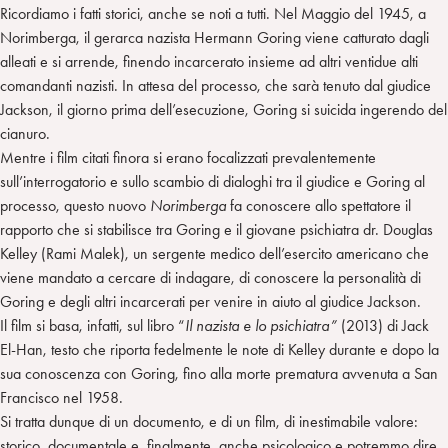
Ricordiamo i fatti storici, anche se noti a tutti. Nel Maggio del 1945, a
Norimberga, il gerarca nazista Hermann Goring viene catturato dagli
alleati e si arrende, finendo incarcerato insieme ad altri ventidue alti
comandanti nazisti. In attesa del processo, che sarà tenuto dal giudice
Jackson, il giorno prima dell’esecuzione, Goring si suicida ingerendo del
cianuro.
Mentre i film citati finora si erano focalizzati prevalentemente
sull’interrogatorio e sullo scambio di dialoghi tra il giudice e Goring al
processo, questo nuovo
Norimberga
fa conoscere allo spettatore il
rapporto che si stabilisce tra Goring e il giovane psichiatra dr. Douglas
Kelley (Rami Malek), un sergente medico dell’esercito americano che
viene mandato a cercare di indagare, di conoscere la personalità di
Goring e degli altri incarcerati per venire in aiuto al giudice Jackson.
Il film si basa, infatti, sul libro “
Il nazista e lo psichiatra”
(2013) di Jack
El-Han, testo che riporta fedelmente le note di Kelley durante e dopo la
sua conoscenza con Goring, fino alla morte prematura avvenuta a San
Francisco nel 1958.
Si tratta dunque di un documento, e di un film, di inestimabile valore:
storico, documentale e, finalmente, anche psicologico e potremmo dire