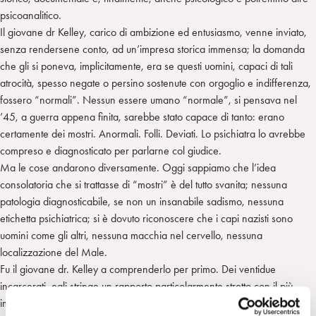
psicoanalitico.
Il giovane dr Kelley, carico di ambizione ed entusiasmo, venne inviato,
senza rendersene conto, ad un’impresa storica immensa; la domanda
che gli si poneva, implicitamente, era se questi uomini, capaci di tali
atrocità, spesso negate o persino sostenute con orgoglio e indifferenza,
fossero “normali”. Nessun essere umano “normale”, si pensava nel
’45, a guerra appena finita, sarebbe stato capace di tanto: erano
certamente dei mostri. Anormali. Folli. Deviati. Lo psichiatra lo avrebbe
compreso e diagnosticato per parlarne col giudice.
Ma le cose andarono diversamente. Oggi sappiamo che l’idea
consolatoria che si trattasse di “mostri” è del tutto svanita; nessuna
patologia diagnosticabile, se non un insanabile sadismo, nessuna
etichetta psichiatrica; si è dovuto riconoscere che i capi nazisti sono
uomini come gli altri, nessuna macchia nel cervello, nessuna
localizzazione del Male.
Fu il giovane dr. Kelley a comprenderlo per primo. Dei ventidue
incarcerati, egli stringe un rapporto particolarmente stretto con il più
importante e temuto, Goring (incarnato, più che interpretato, da uno