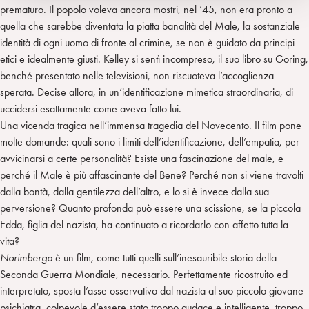
prematuro. Il popolo voleva ancora mostri, nel ’45, non era pronto a
quella che sarebbe diventata la piatta banalità del Male, la sostanziale
identità di ogni uomo di fronte al crimine, se non è guidato da principi
etici e idealmente giusti. Kelley si sentì incompreso, il suo libro su Goring,
benché presentato nelle televisioni, non riscuoteva l’accoglienza
sperata. Decise allora, in un’identificazione mimetica straordinaria, di
uccidersi esattamente come aveva fatto lui.
Una vicenda tragica nell’immensa tragedia del Novecento. Il film pone
molte domande: quali sono i limiti dell’identificazione, dell’empatia, per
avvicinarsi a certe personalità? Esiste una fascinazione del male, e
perché il Male è più affascinante del Bene? Perché non si viene travolti
dalla bontà, dalla gentilezza dell’altro, e lo si è invece dalla sua
perversione? Quanto profonda può essere una scissione, se la piccola
Edda, figlia del nazista, ha continuato a ricordarlo con affetto tutta la
vita?
Norimberga
è un film, come tutti quelli sull’inesauribile storia della
Seconda Guerra Mondiale, necessario. Perfettamente ricostruito ed
interpretato, sposta l’asse osservativo dal nazista al suo piccolo giovane
psichiatra, colpevole d’essere stato troppo audace e intelligente, troppo