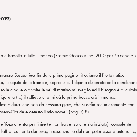
2019)
mo e tradotto in tutto il mondo (Premio Goncourt nel 2010 per
La carta e il
 romanzo
Serotonina,
fin dalle prime pagine ritroviamo il filo tematico
rosa, l’esiguità della trama e, soprattutto, il dipinto disperato della condizion
 le cinque o a volte le sei di mattino mi sveglio ed il bisogno è al culmi
igaretta (…) il sollievo che mi dà la prima boccata è immenso,
lice e dura, che non dà nessuna gioia, che si definisce interamente con
orent-Claude e detesto il mio nome” (pag. 7, 8).
se Yozu che sta per finire (e non ha senso che sia iniziato), consulente
l’affrancamento dai bisogni essenziali e dal non poter essere autonomo,