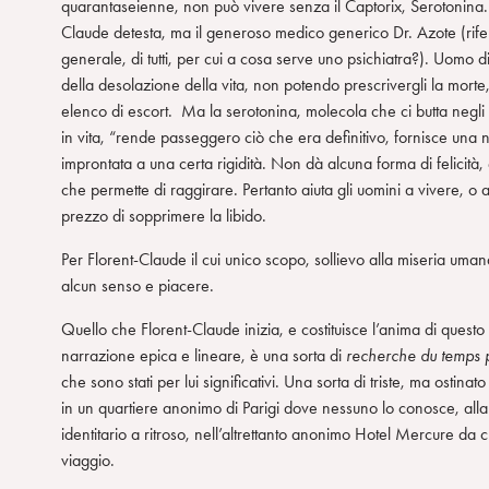
quarantaseienne, non può vivere senza il Captorix, Serotonina. A
Claude detesta, ma il generoso medico generico Dr. Azote (rife
generale, di tutti, per cui a cosa serve uno psichiatra?). Uomo
della desolazione della vita, non potendo prescrivergli la morte, 
elenco di escort. Ma la serotonina, molecola che ci butta negli
in vita, “rende passeggero ciò che era definitivo, fornisce una nu
improntata a una certa rigidità. Non dà alcuna forma di felicità, 
che permette di raggirare. Pertanto aiuta gli uomini a vivere,
prezzo di sopprimere la libido.
Per Florent-Claude il cui unico scopo, sollievo alla miseria uma
alcun senso e piacere.
Quello che Florent-Claude inizia, e costituisce l’anima di que
narrazione epica e lineare, è una sorta di
recherche du temps 
che sono stati per lui significativi. Una sorta di triste, ma ostinato
in un quartiere anonimo di Parigi dove nessuno lo conosce, alla
identitario a ritroso, nell’altrettanto anonimo Hotel Mercure da c
viaggio.