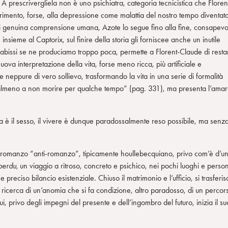
 prescrivergliela non è uno psichiatra, categoria tecnicistica che Floren
rimento, forse, alla depressione come malattia del nostro tempo diventat
 di genuina comprensione umana, Azote lo segue fino alla fine, consapevo
insieme al Captorix, sul finire della storia gli forniscee anche un inutile
 abissi se ne produciamo troppo poca, permette a Florent-Claude di resta
ova interpretazione della vita, forse meno ricca, più artificiale e
e neppure di vero sollievo, trasformando la vita in una serie di formalità
 o almeno a non morire per qualche tempo” (pag. 331), ma presenta l’ama
na è il sesso, il vivere è dunque paradossalmente reso possibile, ma senz
sto romanzo “anti-romanzo”, tipicamente houllebecquiano, privo com’è d’u
perdu,
un viaggio a ritroso, concreto e psichico, nei pochi luoghi e perso
 e preciso bilancio esistenziale. Chiuso il matrimonio e l’ufficio, si trasferis
 ricerca di un’anomia che si fa condizione, altro paradosso, di un percor
ui, privo degli impegni del presente e dell’ingombro del futuro, inizia il su