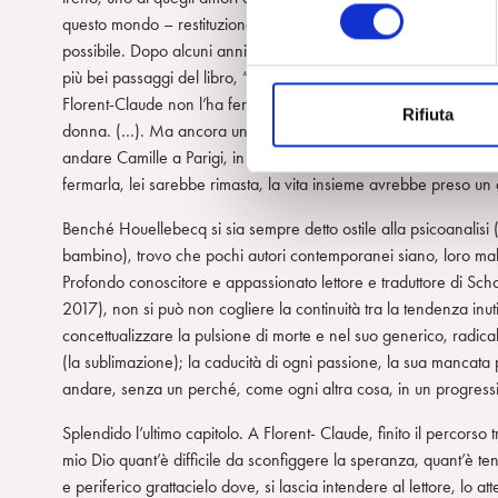
l
questo mondo – restituzione di senso alla vita. Camille è davvero
e
possibile. Dopo alcuni anni di convivenza, un trasferimento pe
z
più bei passaggi del libro, “…un solo essere ti manca e tutto è
i
Florent-Claude non l’ha fermata, l’ha lasciata stolidamente andar
Rifiuta
o
donna. (…). Ma ancora una volta non feci niente, non dissi nient
n
andare Camille a Parigi, in una città che “produce solitudine”, 
e
fermarla, lei sarebbe rimasta, la vita insieme avrebbe preso un 
d
e
Benché Houellebecq si sia sempre detto ostile alla psicoanalisi 
l
bambino), trovo che pochi autori contemporanei siano, loro malgr
c
Profondo conoscitore e appassionato lettore e traduttore di Sc
o
2017), non si può non cogliere la continuità tra la tendenza inut
n
concettualizzare la pulsione di morte e nel suo generico, radical
s
(la sublimazione); la caducità di ogni passione, la sua mancata p
e
andare, senza un perché, come ogni altra cosa, in un progressi
n
Splendido l’ultimo capitolo. A Florent- Claude, finito il percors
s
mio Dio quant’è difficile da sconfiggere la speranza, quant’è te
o
e periferico grattacielo dove, si lascia intendere al lettore, lo 