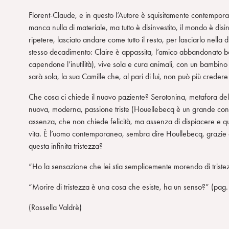
Florent-Claude, e in questo l’Autore è squisitamente contempora
manca nulla di materiale, ma tutto è disinvestito, il mondo è dis
ripetere, lasciato andare come tutto il resto, per lasciarlo nella
stesso decadimento: Claire è appassita, l’amico abbandonato be
capendone l’inutilità), vive sola e cura animali, con un bambino
sarà sola, la sua Camille che, al pari di lui, non può più creder
Che cosa ci chiede il nuovo paziente? Serotonina, metafora de
nuova, moderna, passione triste (Houellebecq è un grande cono
assenza, che non chiede felicità, ma assenza di dispiacere e qui
vita. È l’uomo contemporaneo, sembra dire Houllebecq, grazie 
questa infinita tristezza?
“Ho la sensazione che lei stia semplicemente morendo di triste
“Morire di tristezza è una cosa che esiste, ha un senso?” (pag.
(Rossella Valdrè)