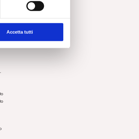
dei
Accetta tutti
a
.
to
to
o