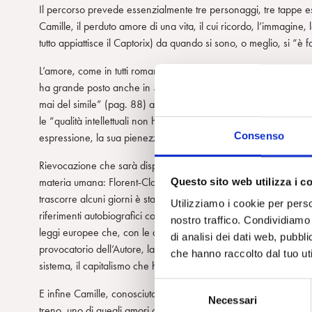
Il percorso prevede essenzialmente tre personaggi, tre tappe esi
Camille, il perduto amore di una vita, il cui ricordo, l’immagine,
tutto appiattisce il Captorix) da quando si sono, o meglio, si “è fa
L’amore, come in tutti romanzi di Houellebecq, nonostante o for
ha grande posto anche in
Serotonina
; amore “che può sviluppar
mai del simile” (pag. 88) amore che viene diviso “dalla vocazi
le “qualità intellettuali non hanno alcuna importanza in rapport
Consenso
espressione, la sua pienezza, e il suo inevitabile limite.
Rievocazione che sarà disperata, non facendo che confermare l’i
Questo sito web utilizza i c
materia umana: Florent-Claude non trova che dei resti, dei relitti.
trascorre alcuni giorni è stato lasciato dalla moglie, sostenuto 
Utilizziamo i cookie per perso
riferimenti autobiografici come la propensione al bere), un uomo 
nostro traffico. Condividiamo 
leggi europee che, con le quote latte, riducono sul lastrico i co
di analisi dei dati web, pubbl
provocatorio dell’Autore, la feroce critica sociale qui collocat
che hanno raccolto dal tuo uti
sistema, il capitalismo che ha ucciso nell’uomo ogni spinta al deside
S
E infine Camille, conosciuta nove anni prima come giovane stagi
Necessari
e
treno, uno di quegli amori che, se si ha fortuna, capitano una vo