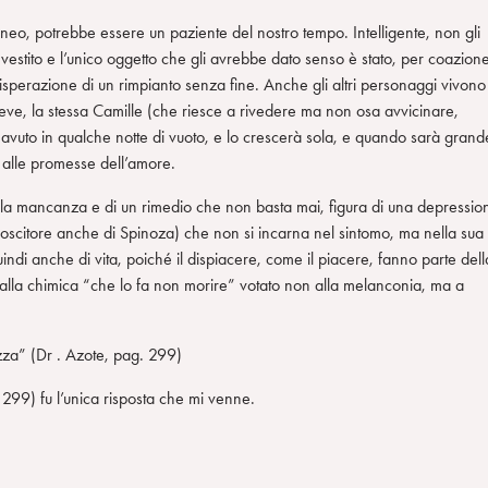
neo, potrebbe essere un paziente del nostro tempo. Intelligente, non gli
investito e l’unico oggetto che gli avrebbe dato senso è stato, per coazion
 disperazione di un rimpianto senza fine. Anche gli altri personaggi vivono
ve, la stessa Camille (che riesce a rivedere ma non osa avvicinare,
 avuto in qualche notte di vuoto, e lo crescerà sola, e quando sarà grand
e alle promesse dell’amore.
lla mancanza e di un rimedio che non basta mai, figura di una depressio
scitore anche di Spinoza) che non si incarna nel sintomo, ma nella sua
ndi anche di vita, poiché il dispiacere, come il piacere, fanno parte dell
alla chimica “che lo fa non morire” votato non alla melanconia, ma a
zza” (Dr . Azote, pag. 299)
 299) fu l’unica risposta che mi venne.