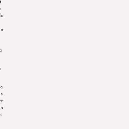
t-
a
le
re
ro
a
na
ne
ce
so
o