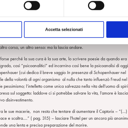
 l’oggetto perduto, l’irrimediabile, l’occasione evaporata di una felicità
r lavoro li separa, ma Camille sarebbe rimasta con lui….Abbiamo qui uno 
 spopolato (…) un solo essere ti manca e tutto è morto” (pag.146). Ma
e, “avrei potuto proporle di interrompere gli studi, di diventare la mia
Accetta selezionati
e, lasciai che gli eventi seguissero il loro corso” (pag.161), lasciando
gettata in quel “mondo sociale che è fatto per distruggere l’amore”. Potev
altro corso, un altro senso: ma la lascia andare.
(forse perché la sua cura è la sua arte, lo scrivere poesie da quando era
ado, così “psicoanalitici” ed incarnino così bene la psicoanalisi di oggi
hopenhauer (cui dedica il breve saggio
In presenza di Schopenhauer
nel
ile della volontà
di ogni organismo
al nulla che tanto influenzò Freud nel
e pessimismo; l’intelletto come unica salvezza nella vita dell’uomo di spiri
resa sul soggetto: laddove ci si potrebbe salvare la vita, l’amore è lascia
vo disinvestimento.
o tra le sue macerie, non resta che tentare di aumentare il Captorix – “(…)
nace e scaltra….” ( pag. 315) – lasciare l’hotel per un ancora più anonim
attende una lenta e precisa preparazione del morire.