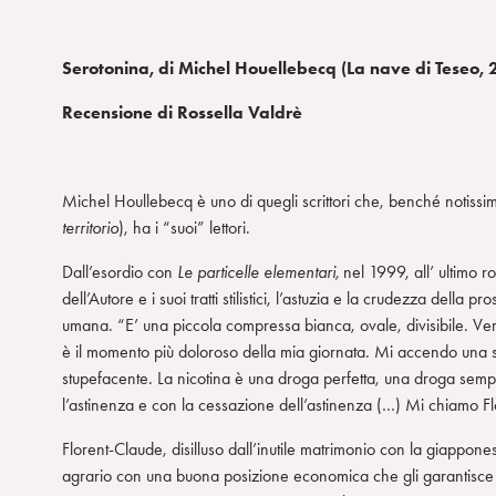
Serotonina, di Michel Houellebecq (La nave di Teseo, 
Recensione di Rossella Valdrè
Michel Houllebecq è uno di quegli scrittori che, benché notissi
territorio
), ha i “suoi” lettori.
Dall’esordio con
Le particelle elementari,
nel 1999, all’ ultimo
dell’Autore e i suoi tratti stilistici, l’astuzia e la crudezza della p
umana. “E’ una piccola compressa bianca, ovale, divisibile. Verso
è il momento più doloroso della mia giornata. Mi accendo una s
stupefacente. La nicotina è una droga perfetta, una droga semp
l’astinenza e con la cessazione dell’astinenza (…) Mi chiamo Fl
Florent-Claude, disilluso dall’inutile matrimonio con la giappone
agrario con una buona posizione economica che gli garantisce 