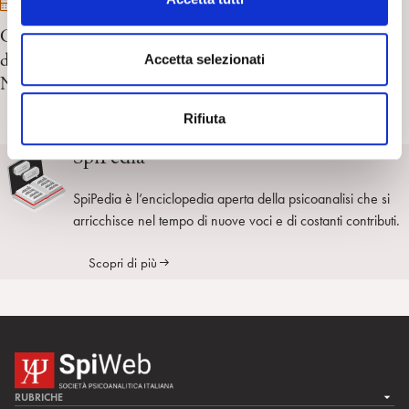
14/11/2026
o
CTP – Convegno Psicoanalisti e psichiatri in
n
s
dialogo:integrazioni possibili. Torino e Zoom, 14
Accetta selezionati
e
Novembre 2026
n
Rifiuta
s
o
SpiPedia
SpiPedia è l’enciclopedia aperta della psicoanalisi che si
arricchisce nel tempo di nuove voci e di costanti contributi.
Scopri di più
RUBRICHE