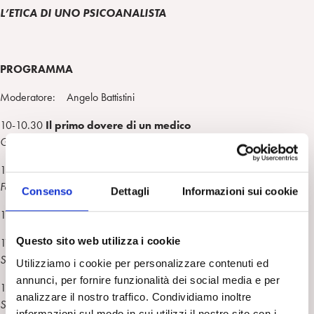
n
e
m
L’ETICA DI UNO PSICOANALISTA
r
PROGRAMMA
Moderatore: Angelo Battistini
10-10.30
Il primo dovere di un medico
Gino Zucchini
10.30-11.00
Carloni. Lo psicoanalista e lo psichiatra
Fausto Petrella
Consenso
Dettagli
Informazioni sui cookie
11-11.30 Intervallo
Questo sito web utilizza i cookie
11.30-12
Lo psicoanalista al lavoro: tra curiosità e rispetto
Silvia Molinari Negrini
Utilizziamo i cookie per personalizzare contenuti ed
annunci, per fornire funzionalità dei social media e per
12-12.30
Carloni supervisore
analizzare il nostro traffico. Condividiamo inoltre
Stefano Bolognini
informazioni sul modo in cui utilizzi il nostro sito con i