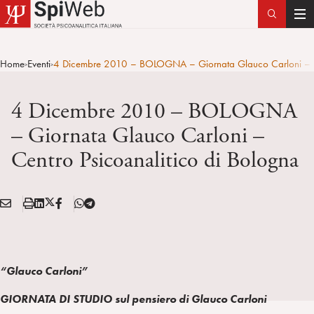
T
o
g
Home
Eventi
4 Dicembre 2010 – BOLOGNA – Giornata Glauco Carloni – Ce
>
>
g
l
4 Dicembre 2010 – BOLOGNA
e
n
– Giornata Glauco Carloni –
a
Centro Psicoanalitico di Bologna
v
i
g
E
S
L
X
F
T
a
Condividi:
M
t
i
/
B
e
t
A
a
n
T
l
i
I
m
k
w
e
o
L
p
e
i
g
“Glauco Carloni”
n
a
d
t
r
GIORNATA DI STUDIO sul pensiero di Glauco Carloni
i
t
a