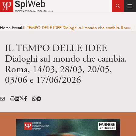
T
o
g
Home
Eventi
IL TEMPO DELLE IDEE Dialoghi sul mondo che cambia. Ro
>
>
g
l
IL TEMPO DELLE IDEE
e
n
Dialoghi sul mondo che cambia.
a
Roma, 14/03, 28/03, 20/05,
v
i
03/06 e 17/06/2026
g
a
t
E
S
L
X
F
T
Condividi:
i
M
t
i
/
B
e
o
A
a
n
T
l
n
I
m
k
w
e
L
p
e
i
g
a
d
t
r