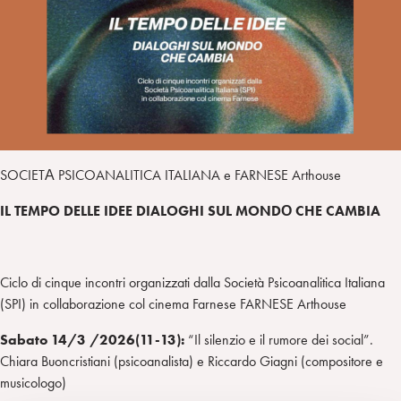
i
t
a
n
e
m
r
SOCIETА PSICOANALITICA ITALIANA e FARNESE Arthouse
IL TEMPO DELLE IDEE DIALOGHI SUL MONDО CHE CAMBIA
Ciclo di cinque incontri organizzati dalla Società Psicoanalitica Italiana
(SPI) in collaborazione col cinema Farnese FARNESE Arthouse
Sabato 14/3 /2026(11-13):
“Il silenzio e il rumore dei social”.
Chiara Buoncristiani (psicoanalista) e Riccardo Giagni (compositore e
musicologo)