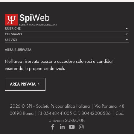
RUBRICHE
LA CURA
CHI SIAMO
LA SPI
SERVIZI
LA RICERCA
SPIPEDIA
TEAM DI SPIWEB
AREA RISERVATA
CULTURA E SOCIETÀ
CERCA UNO PSICOANALISTA
CONTATTI
Nell'area riservata possono accedere solo soci e candidati
MULTIMEDIA
ARCHIVIO STORICO
inserendo le proprie credenziali.
RIVISTE
AREA INTERNAZIONALE
CENTRI LOCALI DELLA SPI
PROSSIMI EVENTI
AREA PRIVATA
2026 © SPI - Società Psicoanalitica Italiana | Via Panama, 48
00198 Roma | P.I 05448441005 C.F. 80442000586 | Cod.
Univoco SUBM70N
F
L
Y
I