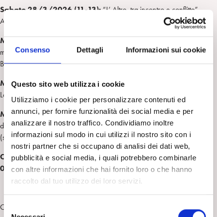
Sabato 28/3/2026 (11-13):
“L’ Altro, tra incontro e conflitto”
Andrea Baldassarro (psicoanalista) e Sonya Orfalian (scrittrice)
Mercoledi 20/5/2026 (19-21):
“La trama ferita nel conflitto
Consenso
Dettagli
Informazioni sui cookie
maschile/femminile” Tiziana Bastianini (psicoanalista) e Francesca
Borrelli (giornalista)
Mercoledi 3/6/2026 (19-21):
“Tra l’umano e il non umano”
Questo sito web utilizza i cookie
Lorena Preta (psicoanalista) e Sebastiano Maffettone (filosofo)
Utilizziamo i cookie per personalizzare contenuti ed
annunci, per fornire funzionalità dei social media e per
Mercoledi 17/6/2026 (19-21):
“Attualità e problemi
analizzare il nostro traffico. Condividiamo inoltre
dell’adolescenza” Anna Nicolò (psicoanalista) e Cristina Comencini
informazioni sul modo in cui utilizzi il nostro sito con i
(scrittrice e regista)
nostri partner che si occupano di analisi dei dati web,
Cinema Farnese, Roma, Piazza Campo de’ Fiori 56,
pubblicità e social media, i quali potrebbero combinarle
06.6864395
con altre informazioni che hai fornito loro o che hanno
raccolto dal tuo utilizzo dei loro servizi.
Ogni incontro sarà introdotto da una breve esecuzione musicale sul
S
Necessari