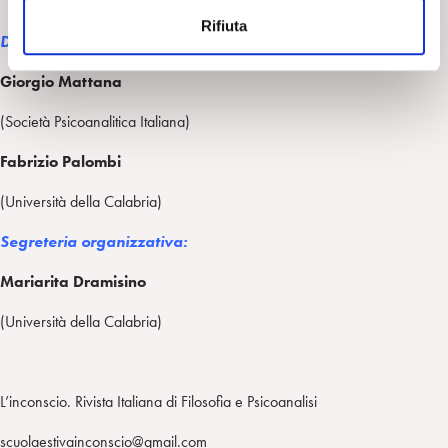
n
Rifiuta
s
Direzione scientifica:
o
Giorgio Mattana
(Società Psicoanalitica Italiana)
Fabrizio Palombi
(Università della Calabria)
Segreteria
organizzativa:
Mariarita Dramisino
(Università della Calabria)
L’inconscio. Rivista Italiana di Filosofia e Psicoanalisi
scuolaestivainconscio@gmail.com