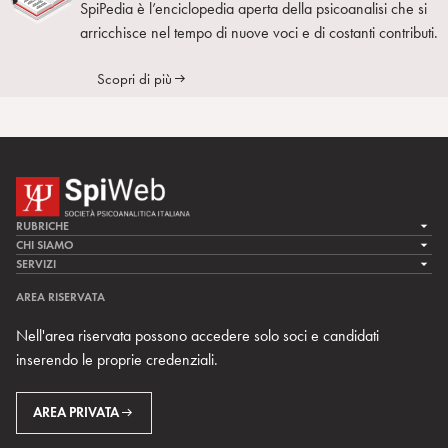
SpiPedia è l’enciclopedia aperta della psicoanalisi che si
arricchisce nel tempo di nuove voci e di costanti contributi.
Scopri di più
RUBRICHE
LA CURA
CHI SIAMO
LA SPI
SERVIZI
LA RICERCA
SPIPEDIA
TEAM DI SPIWEB
AREA RISERVATA
CULTURA E SOCIETÀ
CERCA UNO PSICOANALISTA
CONTATTI
Nell'area riservata possono accedere solo soci e candidati
MULTIMEDIA
ARCHIVIO STORICO
inserendo le proprie credenziali.
RIVISTE
AREA INTERNAZIONALE
CENTRI LOCALI DELLA SPI
PROSSIMI EVENTI
AREA PRIVATA