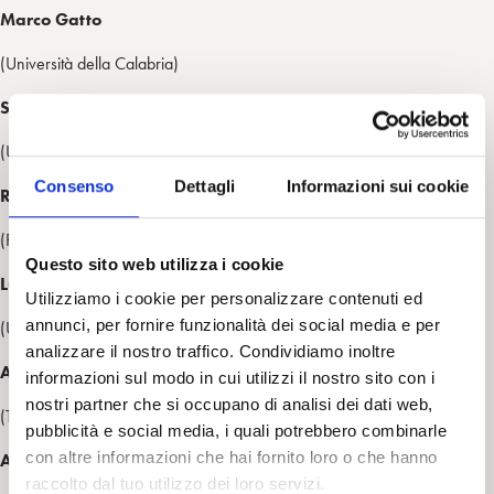
Marco Gatto
(Università della Calabria)
Sara Guindani
(Université Paris Cité)
Consenso
Dettagli
Informazioni sui cookie
Ronny Jaffé
(Presidente Società Psicoanalitica Italiana)
Questo sito web utilizza i cookie
Luca Lupo
Utilizziamo i cookie per personalizzare contenuti ed
annunci, per fornire funzionalità dei social media e per
(Università della Calabria)
analizzare il nostro traffico. Condividiamo inoltre
Alvise Masto
informazioni sul modo in cui utilizzi il nostro sito con i
nostri partner che si occupano di analisi dei dati web,
(Traduttore e curatore editoriale)
pubblicità e social media, i quali potrebbero combinarle
con altre informazioni che hai fornito loro o che hanno
Annafrancesca Naccarato
raccolto dal tuo utilizzo dei loro servizi.