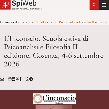
T
o
g
Home
Eventi
L’Inconscio. Scuola estiva di Psicoanalisi e Filosofia II edizio
>
>
g
l
L’Inconscio. Scuola estiva di
e
n
Psicoanalisi e Filosofia II
a
edizione. Cosenza, 4-6 settembre
v
i
2026
g
a
t
E
S
L
X
F
T
Condividi:
i
M
t
i
/
B
e
o
A
a
n
T
l
n
I
m
k
w
e
L
p
e
i
g
a
d
t
r