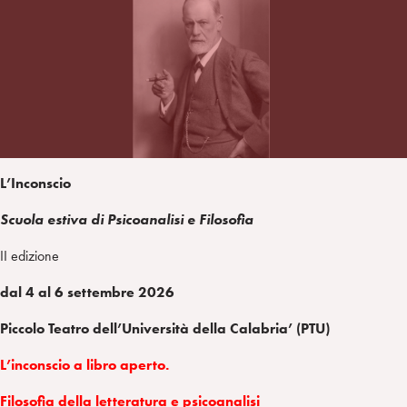
i
t
a
n
e
m
r
L’Inconscio
Scuola estiva di Psicoanalisi e Filosofia
II edizione
dal 4 al 6 settembre 2026
Piccolo Teatro dell’Università della Calabria’ (PTU)
L’inconscio a libro aperto.
Filosofia della letteratura e psicoanalisi