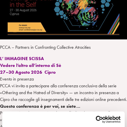
n
e
m
r
PCCA – Partners in Confronting Collective Atrocities
L’ IMMAGINE SCISSA
Vedere l’altro all’interno di Sè
27–30 Agosto 2026 Cipro
Evento in presenza
PCCA vi invita a partecipare alla conferenza conclusiva della serie
«Othering and the Hatred of Diversity» — un incontro in presenza a
Cipro che raccoglie gli insegnamenti delle tre edizioni online precedenti.
Questa conferenza è per voi, se siete…
Preoccupati per le crescenti tendenze all’odio, al razzismo e alla
violenza verso la differenza e la diversità
Alle prese con la domanda su come voi — e le vostre comunità e