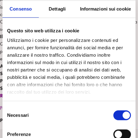
istituzioni — possiate, consapevolmente o inconsapevolmente,
Consenso
Dettagli
Informazioni sui cookie
contribuire a dinamiche di esclusione e di “othering”
Curiosi di esplorare le forze psicologiche e sistemiche che sottendono la
scissione, la proiezione e la costruzione dell’Altro
Questo sito web utilizza i cookie
Il contesto della serie
Utilizziamo i cookie per personalizzare contenuti ed
Questa è la quarta e ultima conferenza della serie, che si tiene per la
annunci, per fornire funzionalità dei social media e per
prima volta in presenza. Le tre edizioni online precedenti hanno
analizzare il nostro traffico. Condividiamo inoltre
esplorato ciascuna un tema specifico:
informazioni sul modo in cui utilizzi il nostro sito con i
ANTISEMITISMO ISLAMOFOBIA MIGRAZIONE
nostri partner che si occupano di analisi dei dati web,
Sede della conferenza
La conferenza si terrà presso gli hotel
pubblicità e social media, i quali potrebbero combinarle
Pendeli e Petit Palais
, Cipro.
con altre informazioni che hai fornito loro o che hanno
Scadenza Iscrizioni :
20 agosto 2026
raccolto dal tuo utilizzo dei loro servizi.
REGISTRATI ORA
Per informazioni sulle tariffe consulta il sito web
S
Necessari
e
Per informazioni:
conferences@p-cca.org
l
e
Preferenze
Allegati