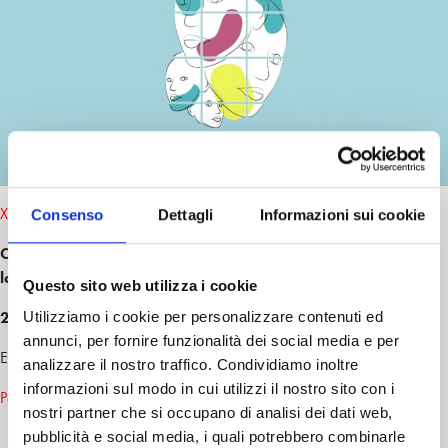
n
e
m
r
XI Congresso internazionale IACFP
Consenso
Dettagli
Informazioni sui cookie
COPPIE E FAMIGLIE OGGI
la Psicoanalisi di fronte alla diversità delle configurazioni
Questo sito web utilizza i cookie
22–25 luglio 2026 · Guadalajara e Online
Utilizziamo i cookie per personalizzare contenuti ed
annunci, per fornire funzionalità dei social media e per
Evento dedicato alla memoria di René Kaës
analizzare il nostro traffico. Condividiamo inoltre
informazioni sul modo in cui utilizzi il nostro sito con i
Per saperne di più
nostri partner che si occupano di analisi dei dati web,
pubblicità e social media, i quali potrebbero combinarle