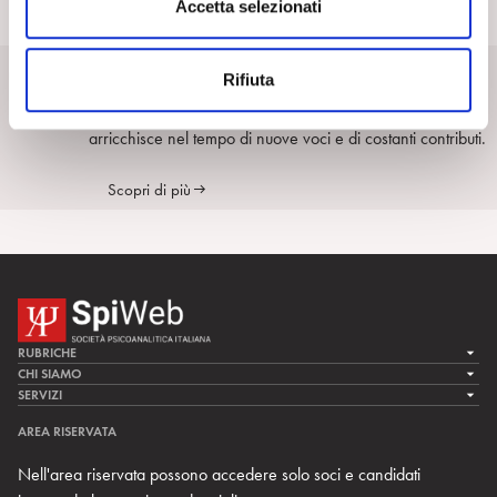
s
Accetta selezionati
e
SpiPedia
n
Rifiuta
s
SpiPedia è l’enciclopedia aperta della psicoanalisi che si
o
arricchisce nel tempo di nuove voci e di costanti contributi.
Scopri di più
RUBRICHE
LA CURA
CHI SIAMO
LA SPI
SERVIZI
LA RICERCA
SPIPEDIA
TEAM DI SPIWEB
AREA RISERVATA
CULTURA E SOCIETÀ
CERCA UNO PSICOANALISTA
CONTATTI
Nell'area riservata possono accedere solo soci e candidati
MULTIMEDIA
ARCHIVIO STORICO