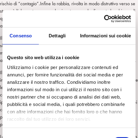
rischio di “contagio”.Infine la rabbia, rivolta in modo distruttivo verso se
stesse è l’elemento comune dominante non solo di questa bambina e di
questa adolescente, ma accomuna in genere i pazienti con disturbi
alimentari.
Consenso
Dettagli
Informazioni sui cookie
Il rifiuto del cibo,elemento centrale dei casi clinici, è stato letto
simbolicamente come il tentativo onnipotente ed autarchico di fare a
meno di tutto e tutti, richiamando al contempo l’attenzione della madre,
Questo sito web utilizza i cookie
attraverso movimenti alternati di attrazione e rifiuto, ripetuti nel transfert .
Utilizziamo i cookie per personalizzare contenuti ed
Il controtransfert è stato descritto come caratterizzato da sentimenti di
annunci, per fornire funzionalità dei social media e per
impotenza, di rabbia, di disperazione e dalla difficoltà a tenere in mente
analizzare il nostro traffico. Condividiamo inoltre
le pazienti, come estrinsecazione della forza distruttiva diretta nei
informazioni sul modo in cui utilizzi il nostro sito con i
confronti della funzione di integrazione della mente dell’analista. Si può
nostri partner che si occupano di analisi dei dati web,
ipotizzare, quindi,che si siano attivate potenti identificazioni proiettive nei
pubblicità e social media, i quali potrebbero combinarle
confronti dell’analista, che hanno riprodotto l’attacco al contenitore da
con altre informazioni che hai fornito loro o che hanno
parte di emozioni violente, che hanno abusato della mente delle
raccolto dal tuo utilizzo dei loro servizi.
pazienti.
S
Le analiste, quando è stato possibile, hanno svolto una funzione paterna,