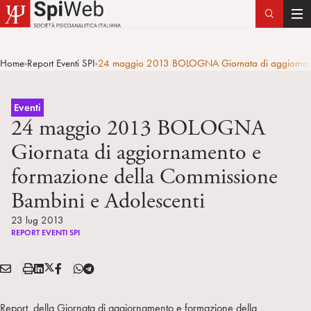
T
o
g
Home
Report Eventi SPI
24 maggio 2013 BOLOGNA Giornata di aggiornamen
>
>
g
l
e
Eventi
n
24 maggio 2013 BOLOGNA
a
Giornata di aggiornamento e
v
formazione della Commissione
i
g
Bambini e Adolescenti
a
23 lug 2013
t
REPORT EVENTI SPI
i
o
E
S
L
X
F
T
n
Condividi:
M
t
i
/
B
e
A
a
n
T
l
Report della Giornata di aggiornamento e formazione della