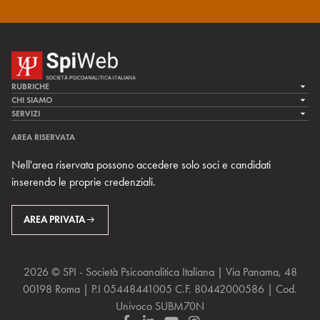
RUBRICHE
LA CURA
CHI SIAMO
LA SPI
SERVIZI
LA RICERCA
SPIPEDIA
TEAM DI SPIWEB
AREA RISERVATA
CULTURA E SOCIETÀ
CERCA UNO PSICOANALISTA
CONTATTI
Nell'area riservata possono accedere solo soci e candidati
MULTIMEDIA
ARCHIVIO STORICO
inserendo le proprie credenziali.
RIVISTE
AREA INTERNAZIONALE
CENTRI LOCALI DELLA SPI
PROSSIMI EVENTI
AREA PRIVATA
2026 © SPI - Società Psicoanalitica Italiana | Via Panama, 48
00198 Roma | P.I 05448441005 C.F. 80442000586 | Cod.
Univoco SUBM70N