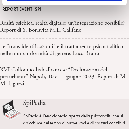
o
REPORT EVENTI SPI
Realtà psichica, realtà digitale: un’integrazione possibile?
Report di S. Bonavita M.L. Califano
Le “trans-identificazioni” e il trattamento psicoanalitico
nelle non-conformità di genere. Luca Bruno
XVI Colloquio Italo-Francese “Declinazioni del
perturbante” Napoli, 10 e 11 giugno 2023. Report di M.
M. Ligozzi
SpiPedia
SpiPedia è l’enciclopedia aperta della psicoanalisi che si
arricchisce nel tempo di nuove voci e di costanti contributi.