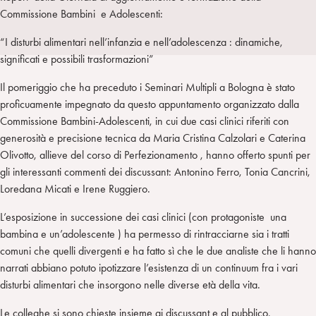
I
m
k
w
e
Commissione Bambini e Adolescenti:
L
p
e
i
g
a
d
t
r
“I disturbi alimentari nell’infanzia e nell’adolescenza : dinamiche,
i
t
a
significati e possibili trasformazioni”
n
e
m
Il pomeriggio che ha preceduto i Seminari Multipli a Bologna è stato
r
proficuamente impegnato da questo appuntamento organizzato dalla
Commissione Bambini-Adolescenti, in cui due casi clinici riferiti con
generosità e precisione tecnica da Maria Cristina Calzolari e Caterina
Olivotto, allieve del corso di Perfezionamento , hanno offerto spunti per
gli interessanti commenti dei discussant: Antonino Ferro, Tonia Cancrini,
Loredana Micati e Irene Ruggiero.
L’esposizione in successione dei casi clinici (con protagoniste una
bambina e un’adolescente ) ha permesso di rintracciarne sia i tratti
comuni che quelli divergenti e ha fatto sì che le due analiste che li hanno
narrati abbiano potuto ipotizzare l’esistenza di un continuum fra i vari
disturbi alimentari che insorgono nelle diverse età della vita.
Le colleghe si sono chieste insieme ai discussant e al pubblico,