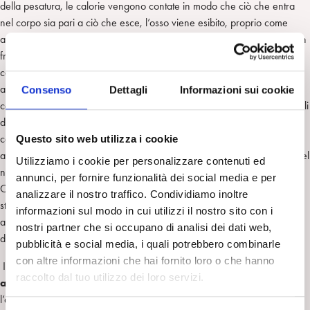
della pesatura, le calorie vengono contate in modo che ciò che entra
nel corpo sia pari a ciò che esce, l’osso viene esibito, proprio come
accade in certe pratiche perverse, per colpire l’altro, per stupirlo con un
franco effetto di orrore. Il corpo, in questa seconda fase, non è solo il
corpo dell’identico, il corpo privato delle sue differenze sessuali rispetto
all’altro sesso. Esso diviene il corpo dell’Uno assoluto, il corpo
Consenso
Dettagli
Informazioni sui cookie
consegnato alla vita bruta, vita che non si deve confrontare con i simboli
del sociale, con la presenza dell’altro, con le necessità relazionali e
comunicative che l’altro impone. Un corpo che entrato alla vita senza
Questo sito web utilizza i cookie
averlo desiderato si consegna alla morte come espressione massima del
Utilizziamo i cookie per personalizzare contenuti ed
niente del desiderio che l’anoressia in queste forme estreme esprime.
annunci, per fornire funzionalità dei social media e per
Come per l’isteria ai tempi di Charcot, l’anoressia, specie quella a
analizzare il nostro traffico. Condividiamo inoltre
struttura perversa, richiede l’occhio medico. Un occhio da ridurre
informazioni sul modo in cui utilizzi il nostro sito con i
all’impotenza, a puro spettatore dello spettacolo orrifico della morte in
nostri partner che si occupano di analisi dei dati web,
differita che l’anoressia inscena.
pubblicità e social media, i quali potrebbero combinarle
con altre informazioni che hai fornito loro o che hanno
Il
III incontro: Quando il paziente è un bambino o un
raccolto dal tuo utilizzo dei loro servizi.
adolescente: ascoltare è già curare?
, del 19 marzo, ha posto
l’attenzione ai bambini e agli adolescenti ed alla comunicazione con