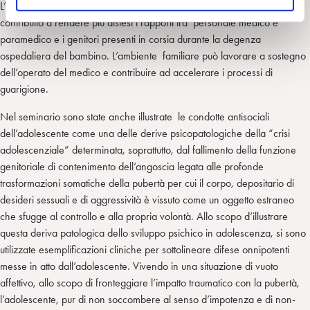
L’ attenzione verso la vulnerabilità del bambino alle separazioni ha
o
contribuito a rendere più distesi i rapporti tra personale medico e
paramedico e i genitori presenti in corsia durante la degenza
ospedaliera del bambino. L’ambiente familiare può lavorare a sostegno
dell’operato del medico e contribuire ad accelerare i processi di
guarigione.
Nel seminario sono state anche illustrate le condotte antisociali
dell’adolescente come una delle derive psicopatologiche della “crisi
adolescenziale” determinata, soprattutto, dal fallimento della funzione
genitoriale di contenimento dell’angoscia legata alle profonde
trasformazioni somatiche della pubertà per cui il corpo, depositario di
desideri sessuali e di aggressività è vissuto come un oggetto estraneo
che sfugge al controllo e alla propria volontà. Allo scopo d’illustrare
questa deriva patologica dello sviluppo psichico in adolescenza, si sono
utilizzate esemplificazioni cliniche per sottolineare difese onnipotenti
messe in atto dall’adolescente. Vivendo in una situazione di vuoto
affettivo, allo scopo di fronteggiare l’impatto traumatico con la pubertà,
l’adolescente, pur di non soccombere al senso d’impotenza e di non-