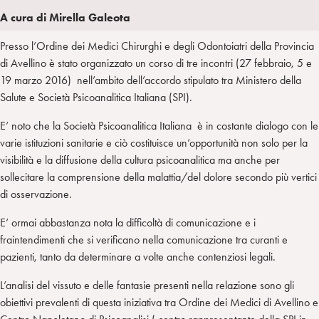
a
d
t
r
A cura di Mirella Galeota
i
t
a
Presso l’Ordine dei Medici Chirurghi e degli Odontoiatri della Provincia
n
e
m
di Avellino è stato organizzato un corso di tre incontri (27 febbraio, 5 e
r
19 marzo 2016) nell’ambito dell’accordo stipulato tra Ministero della
Salute e Società Psicoanalitica Italiana (SPI).
E’ noto che la Società Psicoanalitica Italiana è in costante dialogo con le
varie istituzioni sanitarie e ciò costituisce un’opportunità non solo per la
visibilità e la diffusione della cultura psicoanalitica ma anche per
sollecitare la comprensione della malattia/del dolore secondo più vertici
di osservazione.
E’ ormai abbastanza nota la difficoltà di comunicazione e i
fraintendimenti che si verificano nella comunicazione tra curanti e
pazienti, tanto da determinare a volte anche contenziosi legali.
L’analisi del vissuto e delle fantasie presenti nella relazione sono gli
obiettivi prevalenti di questa iniziativa tra Ordine dei Medici di Avellino e