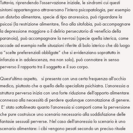
Tuttavia, riprendendo l’osservazione iniziale, le sindromi cui questi
sintomi appartengono attraversano l’intera psicopatologia, per esempio
un disturbo alimentare, specie di tipo anoressico, può riguardare la
psicosi (la restrizione alimentare, fino alla sitofobia, può accompagnare
la depressione maggiore o il delirio persecutorio di veneficio della
paranoia), può accompagnare la nevrosi (specie quella isterica, come
accade ad esempio nelle situazioni riferite di bolo isterico che dà luogo
a “scelte preferenziali obbligate” che si evidenziano soprattutto in
infanzia e in adolescenza, ma non solo), può connotare in senso
perverso il rapporto tra il soggetto e il suo corpo.
Quest’ultimo aspetto, si presenta con una certa frequenza all’occhio
medico, piuttosto che a quello dello specialista psichiatra. L’anoressia a
struttura perversa inizia con una forte riduzione dell’apporto alimentare
connessa alla necessità di perdere qualunque connotazione di genere.
E’ stato sottolineato quanto l’anoressia si comporti come la perversione
che pure costruisce uno scenario necessario alla soddisfazione delle
fantasie sessuali perverse. Nel caso dell’anoressia lo scenario è uno
scenario alimentare: i cibi vengono pesati secondo un preciso rituale