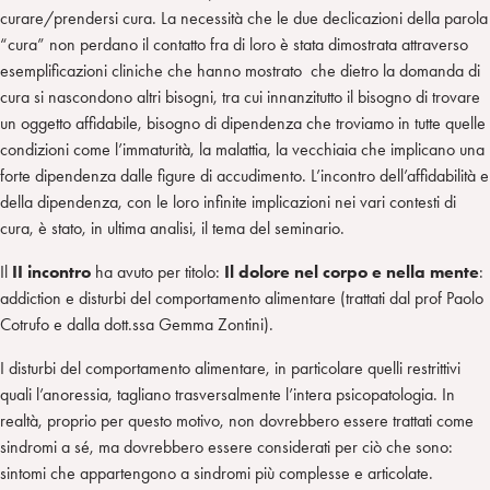
curare/prendersi cura. La necessità che le due declicazioni della parola
“cura” non perdano il contatto fra di loro è stata dimostrata attraverso
esemplificazioni cliniche che hanno mostrato che dietro la domanda di
cura si nascondono altri bisogni, tra cui innanzitutto il bisogno di trovare
un oggetto affidabile, bisogno di dipendenza che troviamo in tutte quelle
condizioni come l’immaturità, la malattia, la vecchiaia che implicano una
forte dipendenza dalle figure di accudimento. L’incontro dell’affidabilità e
della dipendenza, con le loro infinite implicazioni nei vari contesti di
cura, è stato, in ultima analisi, il tema del seminario.
Il
II incontro
ha avuto per titolo:
Il dolore nel corpo e nella mente
:
addiction e disturbi del comportamento alimentare (trattati dal prof Paolo
Cotrufo e dalla dott.ssa Gemma Zontini).
I disturbi del comportamento alimentare, in particolare quelli restrittivi
quali l’anoressia, tagliano trasversalmente l’intera psicopatologia. In
realtà, proprio per questo motivo, non dovrebbero essere trattati come
sindromi a sé, ma dovrebbero essere considerati per ciò che sono:
sintomi che appartengono a sindromi più complesse e articolate.