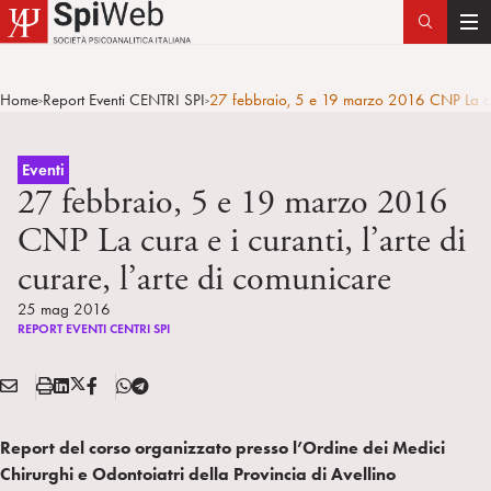
T
o
g
Home
Report Eventi CENTRI SPI
27 febbraio, 5 e 19 marzo 2016 CNP La cura 
>
>
g
l
e
Eventi
n
27 febbraio, 5 e 19 marzo 2016
a
CNP La cura e i curanti, l’arte di
v
curare, l’arte di comunicare
i
g
25 mag 2016
a
REPORT EVENTI CENTRI SPI
t
i
E
S
L
X
F
T
Condividi:
o
M
t
i
/
B
e
n
A
a
n
T
l
Report del corso organizzato presso l’Ordine dei Medici
I
m
k
w
e
Chirurghi e Odontoiatri della Provincia di Avellino
L
p
e
i
g