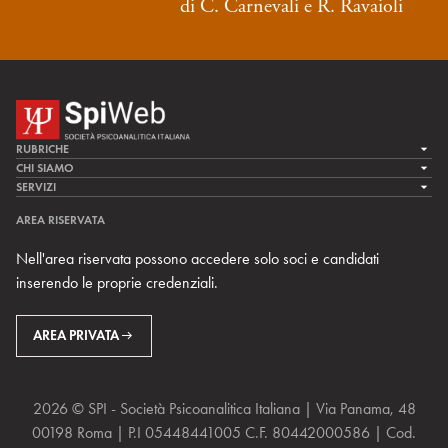
di C. Carnevali e R. Ravaioli
RUBRICHE
LA CURA
CHI SIAMO
LA SPI
SERVIZI
LA RICERCA
SPIPEDIA
TEAM DI SPIWEB
AREA RISERVATA
CULTURA E SOCIETÀ
CERCA UNO PSICOANALISTA
CONTATTI
Nell'area riservata possono accedere solo soci e candidati
MULTIMEDIA
ARCHIVIO STORICO
inserendo le proprie credenziali.
RIVISTE
AREA INTERNAZIONALE
CENTRI LOCALI DELLA SPI
PROSSIMI EVENTI
AREA PRIVATA
2026 © SPI - Società Psicoanalitica Italiana | Via Panama, 48
00198 Roma | P.I 05448441005 C.F. 80442000586 | Cod.