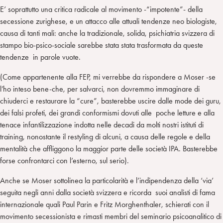
E’ soprattutto una critica radicale al movimento -“impotente”- della
secessione zurighese, e un attacco alle attuali tendenze neo biologiste,
causa di tanti mali: anche la tradizionale, solida, psichiatria svizzera di
stampo bio-psico-sociale sarebbe stata stata trasformata da queste
tendenze in parole vuote.
(Come appartenente alla FEP, mi verrebbe da rispondere a Moser -se
l’ho inteso bene-che, per salvarci, non dovremmo immaginare di
chiuderci e restaurare la “cure”, basterebbe uscire dalle mode dei guru,
dei falsi profeti, dei grandi conformismi dovuti alle poche letture e alla
tenace infantilizzazione indotta nelle decadi da molti nostri istituti di
training, nonostante il restyling di alcuni, a causa delle regole e della
mentalità che affliggono la maggior parte delle società IPA. Basterebbe
forse confrontarci con l’esterno, sul serio).
Anche se Moser sottolinea la particolarità e l’indipendenza della ‘via’
seguita negli anni dalla società svizzera e ricorda suoi analisti di fama
internazionale quali Paul Parin e Fritz Morghenthaler, schierati con il
movimento secessionista e rimasti membri del seminario psicoanalitico di