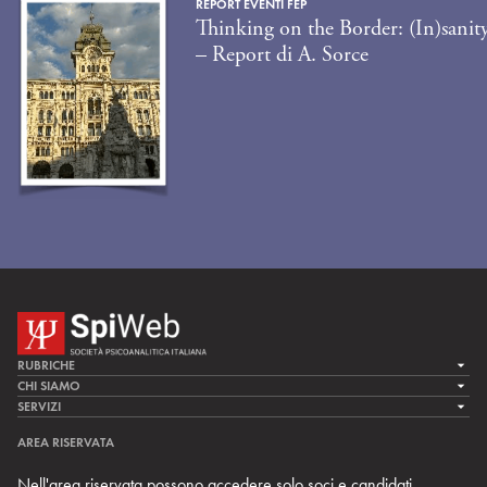
REPORT EVENTI FEP
Thinking on the Border: (In)sanit
– Report di A. Sorce
RUBRICHE
LA CURA
CHI SIAMO
LA SPI
SERVIZI
LA RICERCA
SPIPEDIA
TEAM DI SPIWEB
AREA RISERVATA
CULTURA E SOCIETÀ
CERCA UNO PSICOANALISTA
CONTATTI
Nell'area riservata possono accedere solo soci e candidati