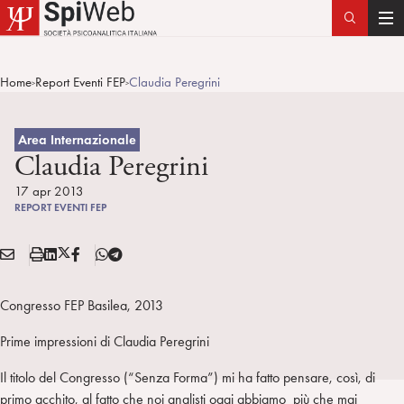
T
o
g
Home
Report Eventi FEP
Claudia Peregrini
>
>
g
l
e
Area Internazionale
n
Claudia Peregrini
a
17 apr 2013
v
REPORT EVENTI FEP
i
g
E
S
L
X
F
T
Condividi:
a
M
t
i
/
B
e
t
A
a
n
T
l
Congresso FEP Basilea, 2013
i
I
m
k
w
e
o
L
p
e
i
g
Prime impressioni di Claudia Peregrini
n
a
d
t
r
Il titolo del Congresso (“Senza Forma”) mi ha fatto pensare, così, di
i
t
a
primo acchito, al fatto che noi analisti oggi abbiamo più che mai