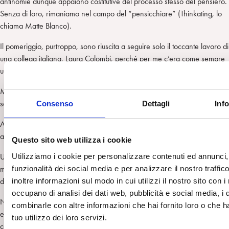
antinomie dunque appaiono costitutive del processo stesso del pensiero.
Senza di loro, rimaniamo nel campo del “pensicchiare” (Thinkating, lo
chiama Matte Blanco).
Il pomeriggio, purtroppo, sono riuscita a seguire solo il toccante lavoro di
una collega italiana, Laura Colombi, perché per me c’era come sempre
un assoluto troppo pieno.
Ma in tanti mi hanno detto che tutti gli italiani (Nicolò, Saottini, Manica…)
sono stati molto bravi e seguiti sul serio.
Consenso
Dettagli
Inf
Alla fine rimane il solito piacere di essere stata con qualche collega
amico, che magari non vedevo dall’anno prima, in belle città europee…
Questo sito web utilizza i cookie
Utilizziamo i cookie per personalizzare contenuti ed annunci, 
Un’ultima considerazione: mi sembra che gli iscritti al Congresso fossero
funzionalità dei social media e per analizzare il nostro traffi
meno di seicento, nonostante la lieve diminuzione delle quote. Poco più
inoltre informazioni sul modo in cui utilizzi il nostro sito con i
di un decimo degli analisti iscritti alla FEP.
occupano di analisi dei dati web, pubblicità e social media, i 
Nonostante il -pare- crescente successo dei gruppi Faimberg, Tuckett,
combinarle con altre informazioni che hai fornito loro o che h
etc. e l’enorme, visibile, impegno profuso come al solito dai generosi
tuo utilizzo dei loro servizi.
colleghi che si occupano di noi nei congressi FEP, dovremmo forse