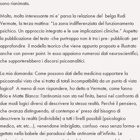
sono rianimata.
Molto, molto interessante mi e’ parsa la relazione del belga Rudi
Vermote, la terza mattina: “La zona indifferenziata del funzionamento
psichico. Un approccio integrato e le sue implicazioni cliniche.” Aspetto
la pubblicazione del testo -che purtroppo non è tra i pre- pubblicati- per
approfondire il modello teorico che viene appunto proposto e illustrato
anche con power point. In esso appaiono numerosi dati neuroscientifici,
che supporterebbero i discorsi psicoanalitici.
La mia domanda: Come possono dati della medicina supportare la
psicoanalisi visto che si tratta di totali incompatibilità da un punto di vista
logico? A meno di non rispondere, ho detto a Vermote, come fanno
Bria e Matte Blanco: l’antinomia non sta nel finito, bensì nel confronto di
due modi logici diversi di descrivere la stessa realtà. Perché il pensiero,
che avanza distinguendo, al contempo e’ preso dal bisogno di
descrivere la realtà (indivisibile) a tutti i livelli possibili (psicologico
medico, etc etc…), venendone imbrigliato, confuso -reso senza forma- e
gettato nella babele dei paradossi delle antinomie all’infinito. Le