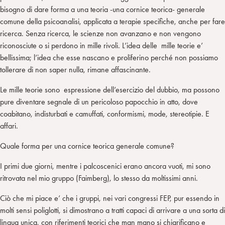
n
e
m
bisogno di dare forma a una teoria -una cornice teorica- generale
r
comune della psicoanalisi, applicata a terapie specifiche, anche per fare
ricerca. Senza ricerca, le scienze non avanzano e non vengono
riconosciute o si perdono in mille rivoli. L’idea delle mille teorie e’
bellissima; l’idea che esse nascano e proliferino perché non possiamo
tollerare di non saper nulla, rimane affascinante.
Le mille teorie sono espressione dell’esercizio del dubbio, ma possono
pure diventare segnale di un pericoloso papocchio in atto, dove
coabitano, indisturbati e camuffati, conformismi, mode, stereotipie. E
affari.
Quale forma per una cornice teorica generale comune?
I primi due giorni, mentre i palcoscenici erano ancora vuoti, mi sono
ritrovata nel mio gruppo (Faimberg), lo stesso da moltissimi anni.
Ciò che mi piace e’ che i gruppi, nei vari congressi FEP, pur essendo in
molti sensi poliglotti, si dimostrano a tratti capaci di arrivare a una sorta di
lingua unica, con riferimenti teorici che man mano si chiarificano e