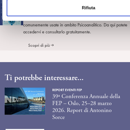
n
Psicoanalisi dell'IPA
Rifiuta
s
o
Questo dizionario contiene tutte le terminologie più
comunemente usate in ambito Psicoanalitico. Da qui potete
accedervi e consultarlo gratuitamente.
Scopri di più
Ti potrebbe interessare...
REPORT EVENTI FEP
39ª Conferenza Annuale della
FEP – Oslo, 25–28 marzo
2026. Report di Antonino
Sorce