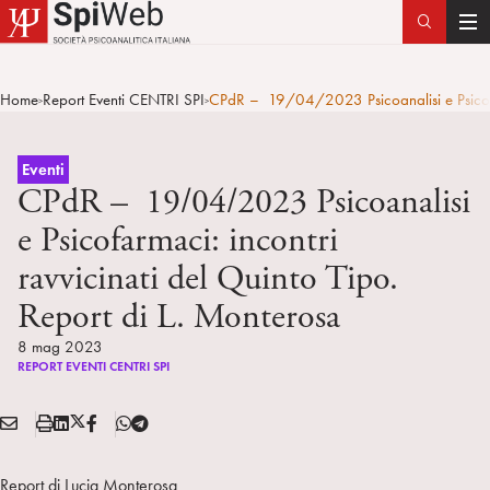
T
o
g
Home
Report Eventi CENTRI SPI
CPdR – 19/04/2023 Psicoanalisi e Psicofarm
>
>
g
l
e
Eventi
n
CPdR – 19/04/2023 Psicoanalisi
a
e Psicofarmaci: incontri
v
ravvicinati del Quinto Tipo.
i
g
Report di L. Monterosa
a
8 mag 2023
t
REPORT EVENTI CENTRI SPI
i
o
E
S
L
X
F
T
n
Condividi:
M
t
i
/
B
e
A
a
n
T
l
Report di Lucia Monterosa