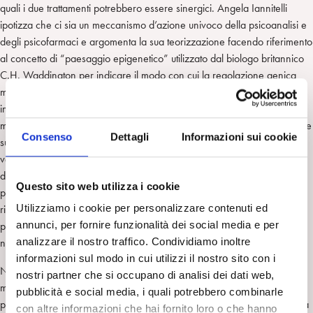
quali i due trattamenti potrebbero essere sinergici. Angela Iannitelli
ipotizza che ci sia un meccanismo d’azione univoco della psicoanalisi e
degli psicofarmaci e argomenta la sua teorizzazione facendo riferimento
al concetto di “paesaggio epigenetico” utilizzato dal biologo britannico
C.H. Waddington per indicare il modo con cui la regolazione genica
moduli lo sviluppo. Vengono presentate le correnti di ricerca più recenti
in questo campo e indicata l’utilità di un approfondimento su un
meccanismo comune, degli psicofarmaci e della psicoanalisi, nell’influire
Consenso
Dettagli
Informazioni sui cookie
sulla “plasticità fenotoipica”. Si tratta di un ambito scientifico in cui
vengono studiati “i meccanismi in cui l’ambiente contribuisce a
determinare lo sviluppo di caratteri semplici o complessi utili per il
Questo sito web utilizza i cookie
processo riproduttivo e per la capacità di adattabilità all’ambiente”. La
Utilizziamo i cookie per personalizzare contenuti ed
ricerca ha raccolto evidenze scientifiche sul ruolo giocato dagli
annunci, per fornire funzionalità dei social media e per
psicofarmaci nel produrre cambiamenti epigenetici e, d’altra parte è
analizzare il nostro traffico. Condividiamo inoltre
noto che le psicoterapie e la psicoanalisi modificano i circuiti cerebrali.
informazioni sul modo in cui utilizzi il nostro sito con i
Nell’ ultima parte della relazione vengono illustrate, attraverso una
nostri partner che si occupano di analisi dei dati web,
meticolosa rassegna bibliografica, le diverse posizioni emerse che lo
pubblicità e social media, i quali potrebbero combinarle
psicoanalista con competenze psicofarmacologiche può assumere nella
con altre informazioni che hai fornito loro o che hanno