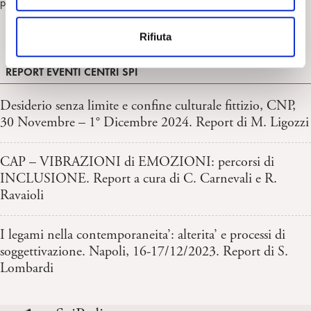
passione per la ricerca che ha dato corpo a questa relazione.
e
n
Rifiuta
s
o
REPORT EVENTI CENTRI SPI
Desiderio senza limite e confine culturale fittizio, CNP,
30 Novembre – 1° Dicembre 2024. Report di M. Ligozzi
CAP – VIBRAZIONI di EMOZIONI: percorsi di
INCLUSIONE. Report a cura di C. Carnevali e R.
Ravaioli
I legami nella contemporaneita’: alterita’ e processi di
soggettivazione. Napoli, 16-17/12/2023. Report di S.
Lombardi