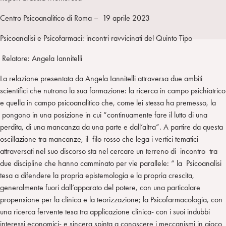
I
m
k
w
e
L
p
e
i
g
Centro Psicoanalitico di Roma – 19 aprile 2023
a
d
t
r
Psicoanalisi e Psicofarmaci: incontri ravvicinati del Quinto Tipo
i
t
a
n
e
m
Relatore: Angela Iannitelli
r
La relazione presentata da Angela Iannitelli attraversa due ambiti
scientifici che nutrono la sua formazione: la ricerca in campo psichiatrico
e quella in campo psicoanalitico che, come lei stessa ha premesso, la
pongono in una posizione in cui “continuamente fare il lutto di una
perdita, di una mancanza da una parte e dall’altra”. A partire da questa
oscillazione tra mancanze, il filo rosso che lega i vertici tematici
attraversati nel suo discorso sta nel cercare un terreno di incontro tra
due discipline che hanno camminato per vie parallele: “ la Psicoanalisi
tesa a difendere la propria epistemologia e la propria crescita,
generalmente fuori dall’apparato del potere, con una particolare
propensione per la clinica e la teorizzazione; la Psicofarmacologia, con
una ricerca fervente tesa tra applicazione clinica- con i suoi indubbi
interessi economici- e sincera spinta a conoscere i meccanismi in gioco