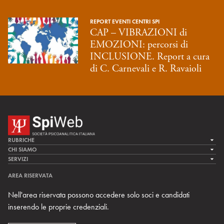
REPORT EVENTI CENTRI SPI
CAP – VIBRAZIONI di
EMOZIONI: percorsi di
INCLUSIONE. Report a cura
di C. Carnevali e R. Ravaioli
RUBRICHE
LA CURA
CHI SIAMO
LA SPI
SERVIZI
LA RICERCA
SPIPEDIA
TEAM DI SPIWEB
AREA RISERVATA
CULTURA E SOCIETÀ
CERCA UNO PSICOANALISTA
CONTATTI
Nell'area riservata possono accedere solo soci e candidati
MULTIMEDIA
ARCHIVIO STORICO
inserendo le proprie credenziali.
RIVISTE
AREA INTERNAZIONALE
CENTRI LOCALI DELLA SPI