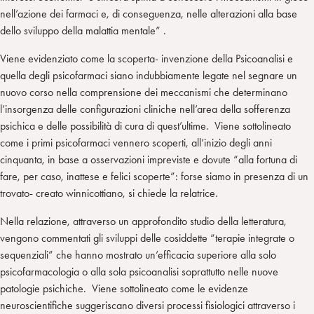
nell’azione dei farmaci e, di conseguenza, nelle alterazioni alla base
dello sviluppo della malattia mentale” .
Viene evidenziato come la scoperta- invenzione della Psicoanalisi e
quella degli psicofarmaci siano indubbiamente legate nel segnare un
nuovo corso nella comprensione dei meccanismi che determinano
l’insorgenza delle configurazioni cliniche nell’area della sofferenza
psichica e delle possibilità di cura di quest’ultime. Viene sottolineato
come i primi psicofarmaci vennero scoperti, all’inizio degli anni
cinquanta, in base a osservazioni impreviste e dovute “alla fortuna di
fare, per caso, inattese e felici scoperte”: forse siamo in presenza di un
trovato- creato winnicottiano, si chiede la relatrice.
Nella relazione, attraverso un approfondito studio della letteratura,
vengono commentati gli sviluppi delle cosiddette “terapie integrate o
sequenziali” che hanno mostrato un’efficacia superiore alla solo
psicofarmacologia o alla sola psicoanalisi soprattutto nelle nuove
patologie psichiche. Viene sottolineato come le evidenze
neuroscientifiche suggeriscano diversi processi fisiologici attraverso i