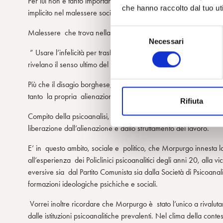
Per lui non è tanto importante rivalutare la follia quanto liberare
che hanno raccolto dal tuo uti
implicito nel malessere sociale.
S
Malessere che trova nella classe operaia i suoi attori sociali e ,
Necessari
e
” Usare l’infelicità per trasformare il mondo… Far scoppiare att
l
rivelano il senso ultimo del suo operare al tempo stesso terapeut
e
z
Più che il disagio borghese, che pure ascolta e cura, gli sta a 
i
tanto la propria alienazione quanto un possibile riscatto.
Rifiuta
o
n
Compito della psicoanalisi, sostiene Morpurgo, è risoggettivare u
e
liberazione dall’alienazione e dallo sfruttamento del lavoro.
d
E’ in questo ambito, sociale e politico, che Morpurgo innesta la 
e
all’esperienza dei Policlinici psicoanalitici degli anni 20, alla
l
eversive sia dal Partito Comunista sia dalla Società di Psicoanali
c
formazioni ideologiche psichiche e sociali.
o
n
Vorrei inoltre ricordare che Morpurgo è stato l’unico a rivalut
s
dalle istituzioni psicoanalitiche prevalenti. Nel clima della conte
e