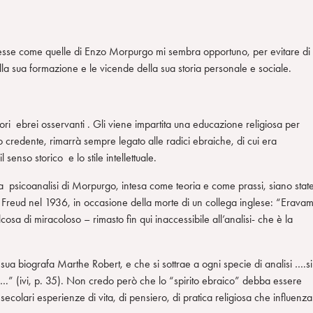
plesse come quelle di Enzo Morpurgo mi sembra opportuno, per evitare di
ella sua formazione e le vicende della sua storia personale e sociale.
ebrei osservanti . Gli viene impartita una educazione religiosa per
 credente, rimarrà sempre legato alle radici ebraiche, di cui era
enso storico e lo stile intellettuale.
la psicoanalisi di Morpurgo, intesa come teoria e come prassi, siano stat
 Freud nel 1936, in occasione della morte di un collega inglese: “Erava
osa di miracoloso – rimasto fin qui inaccessibile all’analisi- che è la
a biografa Marthe Robert, e che si sottrae a ogni specie di analisi ….si
o….” (ivi, p. 35). Non credo però che lo “spirito ebraico” debba essere
ecolari esperienze di vita, di pensiero, di pratica religiosa che influenz