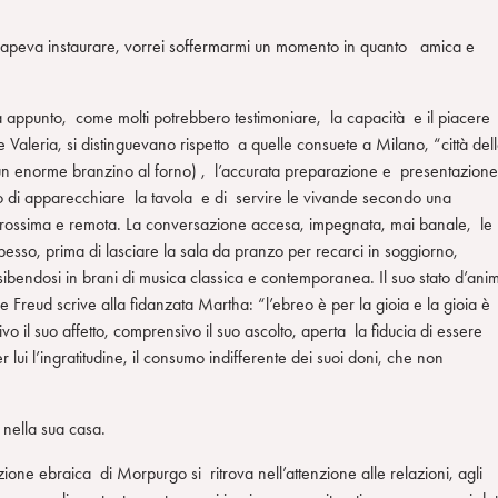
o sapeva instaurare, vorrei soffermarmi un momento in quanto amica e
ra appunto, come molti potrebbero testimoniare, la capacità e il piacere
 Valeria, si distinguevano rispetto a quelle consuete a Milano, “città del
ile un enorme branzino al forno) , l’accurata preparazione e presentazion
odo di apparecchiare la tavola e di servire le vivande secondo una
so prossima e remota. La conversazione accesa, impegnata, mai banale, le
esso, prima di lasciare la sala da pranzo per recarci in soggiorno,
bendosi in brani di musica classica e contemporanea. Il suo stato d’ani
Freud scrive alla fidanzata Martha: “l’ebreo è per la gioia e la gioia è
ivo il suo affetto, comprensivo il suo ascolto, aperta la fiducia di essere
lui l’ingratitudine, il consumo indifferente dei suoi doni, che non
 nella sua casa.
ione ebraica di Morpurgo si ritrova nell’attenzione alle relazioni, agli