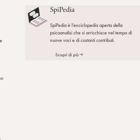
SpiPedia
SpiPedia è l’enciclopedia aperta della
psicoanalisi che si arricchisce nel tempo di
nuove voci e di costanti contributi.
le
e
Scopri di più
mo