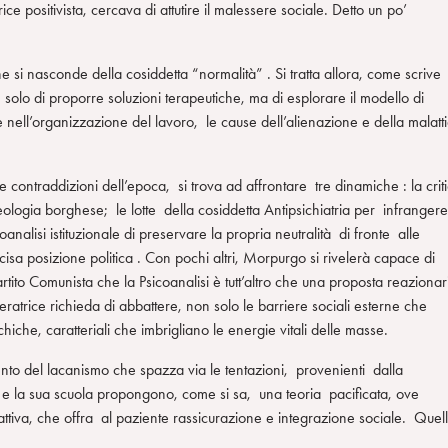
ice positivista, cercava di attutire il malessere sociale. Detto un po’
che si nasconde della cosiddetta “normalità” . Si tratta allora, come scrive
 solo di proporre soluzioni terapeutiche, ma di esplorare il modello di
e nell’organizzazione del lavoro, le cause dell’alienazione e della malatt
contraddizioni dell’epoca, si trova ad affrontare tre dinamiche : la crit
ideologia borghese; le lotte della cosiddetta Antipsichiatria per infrangere
analisi istituzionale di preservare la propria neutralità di fronte alle
a posizione politica . Con pochi altri, Morpurgo si rivelerà capace di
tito Comunista che la Psicoanalisi è tutt’altro che una proposta reazionar
atrice richieda di abbattere, non solo le barriere sociali esterne che
iche, caratteriali che imbrigliano le energie vitali delle masse.
 vento del lacanismo che spazza via le tentazioni, provenienti dalla
 e la sua scuola propongono, come si sa, una teoria pacificata, ove
dattiva, che offra al paziente rassicurazione e integrazione sociale. Quel