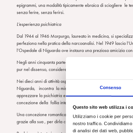
epigrammi, una modalità tipicamente ebraica di sciogliere le tensi
senza ferire, senza ferirsi.
L’esperienza psichiatrica
Dal 1944 al 1946 Morpurgo, laureato in medicina, si specializza
perfeziona nella pratica della narcoanalisi. Nel 1949 lascia l’U
l’Ospedale di Niguarda ove instaura una preziosa amicizia con E
Negli anni cinquanta partecipa agli studi di psicologia della sci
pur nel dissenso, considererà sempre un Maestro. Negli anni sess
Nei dieci anni di attività ospedaliera, Morpurgo, che lavora, co
Consenso
Niguarda, incontra la miseria sociale e la sofferenza mentale d
apprezzare la psichiatria esistenzialista e di far proprio l’ affla
concezione della follia intesa, non tanto come patologia, quan
Questo sito web utilizza i c
Una concezione romantica, stigmatizzata dai suoi detrattori co
Utilizziamo i cookie per perso
grazie alla sua , per dirla con Gadda, ” cognizione del dolore”
nostro traffico. Condividiamo 
di analisi dei dati web, pubbl