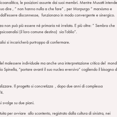
 psicoanalitica, le posizioni assunte dai suoi membri. Mentre Musatti intend
suo dire , ” non hanno nulla a che fare” , per Morpurgo ” marxismo e
ngi dall’essere disconnesse, funzionano in modo convergente e sinergico.
non può più essere né primaria né irrelata. E più oltre: ” Sembra che
sicoanalisi (il loro comune destino) sia l’oblio”.
lisi si incaricherà purtroppo di confermare.
del malessere individuale ma anche una interpretazione critica del mond
 Spinella, “portare avanti il suo nucleo eversivo” cogliendo il bisogno d
lizzare. Il progetto si concretizza , dopo due anni di complessa
74.
si svolge su due piani.
tuita per ovviare allo scontento, registrato dalla cultura di sinistra, nei