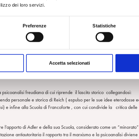
 la coscienza infelice, portatrice di un potenziale critico e trasformativo ,
lizzo dei loro servizi.
nei malati mentali, le vittime designate dello sfruttamento capitalistico.
Preferenze
Statistiche
raverso la prassi le contraddizioni della società” sono dichiarazioni che
ico, sociale e politico.
cuore la sofferenza dei lavoratori che sperimentano , nel lavoro di fabbri
Accetta selezionati
n individuo reificato in sintonia con un più vasto processo politico di
psicoanalisi freudiana di cui riprende il lascito storico collegandosi:
 vicenda personale e storica di Reich ( espulso per le sue idee eterodosse 
si) e infine alla Scuola di Francoforte , con cui condivide la critica delle
are l’apporto di Adler e della sua Scuola, considerato come un “minorato”
stazione antiautoritaria il rapporto tra il marxismo e la psicoanalisi diviene