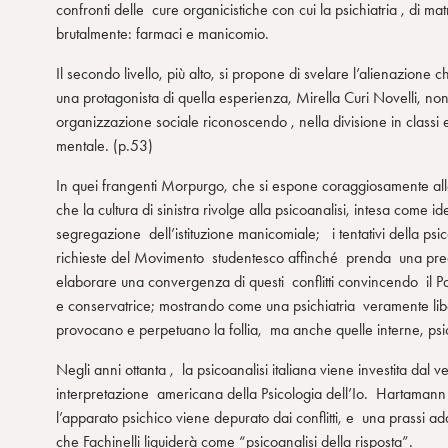
confronti delle cure organicistiche con cui la psichiatria , di matr
brutalmente: farmaci e manicomio.
Il secondo livello, più alto, si propone di svelare l’alienazione 
una protagonista di quella esperienza, Mirella Curi Novelli, non
organizzazione sociale riconoscendo , nella divisione in classi 
mentale. (p.53)
In quei frangenti Morpurgo, che si espone coraggiosamente alle 
che la cultura di sinistra rivolge alla psicoanalisi, intesa come 
segregazione dell’istituzione manicomiale; i tentativi della psico
richieste del Movimento studentesco affinché prenda una precis
elaborare una convergenza di questi conflitti convincendo il Par
e conservatrice; mostrando come una psichiatria veramente liber
provocano e perpetuano la follia, ma anche quelle interne, psich
Negli anni ottanta , la psicoanalisi italiana viene investita dal
interpretazione americana della Psicologia dell’Io. Hartamann
l’apparato psichico viene depurato dai conflitti, e una prassi a
che Fachinelli liquiderà come “psicoanalisi della risposta”.