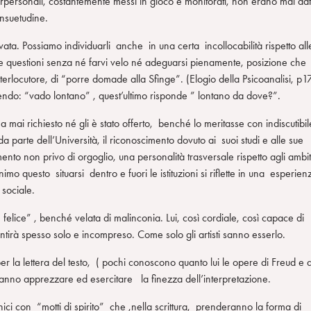
nterpersonali, costantemente messi in gioco e monitorati, non erano mai dat
onsuetudine.
ivata. Possiamo individuarli anche in una certa incollocabilità rispetto all
alle questioni senza né farvi velo né adeguarsi pienamente, posizione ch
nterlocutore, di “porre domade alla Sfinge”. (Elogio della Psicoanalisi, p1
endo: “vado lontano” , quest’ultimo risponde ” lontano da dove?”.
 ha mai richiesto né gli è stato offerto, benché lo meritasse con indiscutibil
da parte dell’Università, il riconoscimento dovuto ai suoi studi e alle sue
nto non privo di orgoglio, una personalità trasversale rispetto agli ambit
imo questo situarsi dentro e fuori le istituzioni si riflette in una esperien
a sociale.
 felice” , benché velata di malinconia. Lui, così cordiale, così capace di
entirà spesso solo e incompreso. Come solo gli artisti sanno esserlo.
 per la lettera del testo, ( pochi conoscono quanto lui le opere di Freud e d
sanno apprezzare ed esercitare la finezza dell’interpretazione.
ichici con “motti di spirito” che ,nella scrittura, prenderanno la forma di