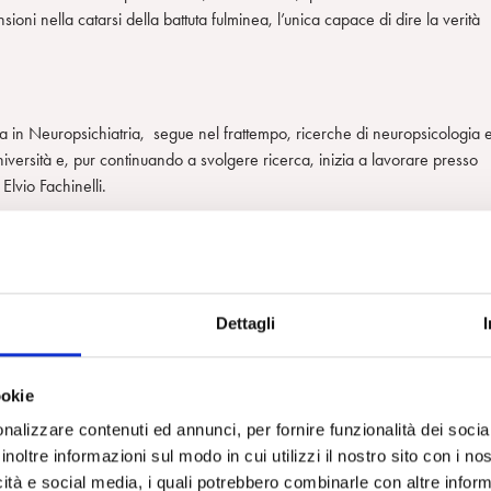
oni nella catarsi della battuta fulminea, l’unica capace di dire la verità
 in Neuropsichiatria, segue nel frattempo, ricerche di neuropsicologia e
niversità e, pur continuando a svolgere ricerca, inizia a lavorare presso
lvio Fachinelli.
enza, di semeiotica, cibernetica e filosofia. E si avvicina a Musatti che,
anta inizia l’attività privata come psichiatra e psicoanalista.
n Fachinelli, al pronto soccorso ( reparto Neurodeliri) dell’Ospedale
Dettagli
ei degenti psichiatrici. Un impatto forte e duraturo che gli consentirà 
to ideale e la comprensione della follia che essa esprime. Si tratta di una
to come forma di vita.
ookie
me troppo astratta e teorica , che Morpurgo rende concreta e combattiva
nalizzare contenuti ed annunci, per fornire funzionalità dei socia
.
inoltre informazioni sul modo in cui utilizzi il nostro sito con i n
icità e social media, i quali potrebbero combinarle con altre inform