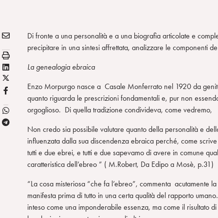
E
Condividi:
Di fronte a una personalità e a una biografia articolate e com
M
precipitare in una sintesi affrettata, analizzare le componenti d
S
A
t
L
La genealogia ebraica
I
a
X
i
L
Enzo Morpurgo nasce a Casale Monferrato nel 1920 da genitori 
m
/
n
F
quanto riguarda le prescrizioni fondamentali e, pur non essendo
p
T
k
B
orgoglioso. Di quella tradizione condivideva, come vedremo, il s
a
w
e
T
i
d
Non credo sia possibile valutare quanto della personalità e del
e
t
i
influenzata dalla sua discendenza ebraica perché, come scrive
l
t
n
tutti e due ebrei, e tutti e due sapevamo di avere in comune qualc
e
e
caratteristica dell’ebreo ” ( M.Robert, Da Edipo a Mosè, p.31)
g
r
r
“La cosa misteriosa “che fa l’ebreo”, commenta acutamente la su
a
manifesta prima di tutto in una certa qualità del rapporto uman
m
inteso come una imponderabile essenza, ma come il risultato di s