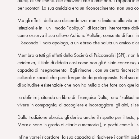
affetti, ai sentimenti, alle emozioni che li animano. I rapporti i
per scontati. La sua amicizia era un riconoscimento, non una c
Ma gli effetti della sua discendenza non si limitano alla vita pr
istituzioni e in un modo “obliquo” di lasciarsi intercettare d
come osserva il suo allievo Adriano Voltolin, consente di farsi i
. Secondo il noto apologo, a un ebreo che saluta un amico dic
Membro a tutti gli effetti della Società di Psicoanalisi (SPI), non
evidenza, il titolo di didatta così come non gli è stato concesso, 
capacità di insegnamento. Egli rimane , con un certo rincrescime
culturali e sociali che pure frequenta da protagonista. Nel suo an
di solitudine esistenziale che non ha nulla a che fare con quell
La definirei, citando un libro di Françoise Dolto, una “solitudine
vivere in compagnia, di accogliere e incoraggiare gli altri, si s
Dalla tradizione ebraica gli deriva anche il rispetto per il testo,
Marx e sono in grado di citarle a memoria ), e pochi come lui 
Infine vorrei ricordare la sua capacità di risolvere i conflitti ps