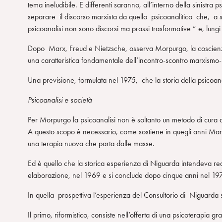
tema ineludibile. E differenti saranno, all’interno della sinistra
n
separare il discorso marxista da quello psicoanalitico che, a 
s
psicoanalisi non sono discorsi ma prassi trasformative ” e, lu
o
Dopo Marx, Freud e Nietzsche, osserva Morpurgo, la coscienza 
una caratteristica fondamentale dell’incontro-scontro marxismo-p
Una previsione, formulata nel 1975, che la storia della psicoana
Psicoanalisi e società
Per Morpurgo la psicoanalisi non è soltanto un metodo di cura 
A questo scopo è necessario, come sostiene in quegli anni Mario
una terapia nuova che parta dalle masse.
Ed è quello che la storica esperienza di Niguarda intendeva rea
elaborazione, nel 1969 e si conclude dopo cinque anni nel 19
In quella prospettiva l’esperienza del Consultorio di Niguarda 
Il primo, riformistico, consiste nell’offerta di una psicoterapia gra