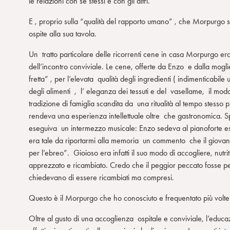
le relazioni con se stessi e con gli altri.
E , proprio sulla “qualità del rapporto umano” , che Morpurg
ospite alla sua tavola.
Un tratto particolare delle ricorrenti cene in casa Morpurgo e
dell’incontro conviviale. Le cene, offerte da Enzo e dalla moglie
fretta” , per l’elevata qualità degli ingredienti ( indimenticab
degli alimenti , l’ eleganza dei tessuti e del vasellame, il m
tradizione di famiglia scandita da una ritualità al tempo stes
rendeva una esperienza intellettuale oltre che gastronomica. Sp
eseguiva un intermezzo musicale: Enzo sedeva al pianoforte esi
era tale da riportarmi alla memoria un commento che il giovane 
per l’ebreo”. Gioioso era infatti il suo modo di accogliere, nutrit
apprezzato e ricambiato. Credo che il peggior peccato fosse per 
chiedevano di essere ricambiati ma compresi.
Questo è il Morpurgo che ho conosciuto e frequentato più volte
Oltre al gusto di una accoglienza ospitale e conviviale, l’educaz